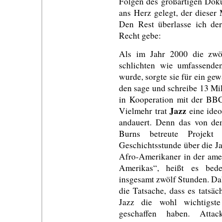
Folgen des großartigen Dok
ans Herz gelegt, der diese
Den Rest überlasse ich de
Recht gebe:
Als im Jahr 2000 die zwöl
schlichten wie umfassende
wurde, sorgte sie für ein ge
den sage und schreibe 13 Mil
in Kooperation mit der BBC
Jazz
Vielmehr trat
eine ideo
andauert. Denn das von d
Burns betreute Projekt
Geschichtsstunde über die J
Afro-Amerikaner in der amer
Amerikas“, heißt es bed
insgesamt zwölf Stunden. Dab
die Tatsache, dass es tatsä
Jazz die wohl wichtigst
geschaffen haben. Attac