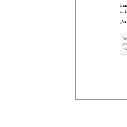
Gesc
will
(Au
Di
ge
Kom