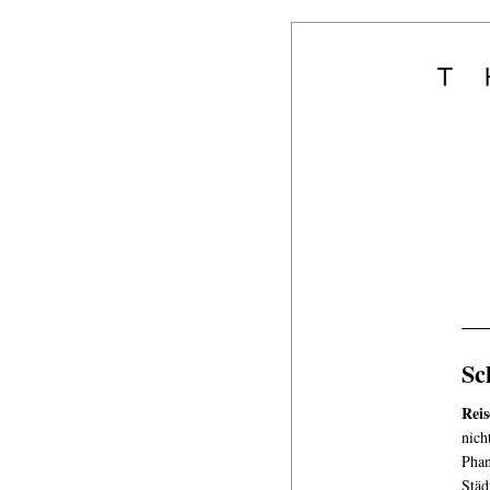
Sc
Reis
nich
Phan
Städ