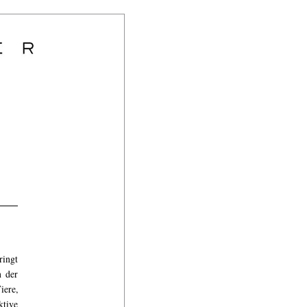
ringt
n der
iere,
ktive