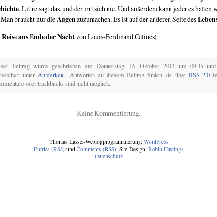
hichte
. Littre sagt das, und der irrt sich nie. Und außerdem kann jeder es halten w
Augen
Leben
. Man braucht nur die
zuzumachen. Es ist auf der anderen Seite des
Reise ans Ende der Nacht
s
von Louis-Ferdinand Celines)
eser Beitrag wurde geschrieben am Donnerstag, 16. Oktober 2014 um 09:15 und 
speichert unter
Anmerken.
. Antworten zu diesem Beitrag finden sie über
RSS 2.0
fe
mentare oder trackbacks sind nicht möglich.
Keine Kommentierung.
Thomas Lasser-Weblogprogrammierung:
WordPress
Entries (RSS)
und
Comments (RSS)
. Site-Design:
Robin Hastings
Datenschutz