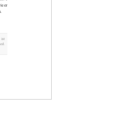
ie er
s
.
ist
ed.