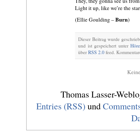
They, they gonna see us from 
Light it up, like we’re the st
Burn
(Ellie Goulding –
)
Dieser Beitrag wurde geschrie
und ist gespeichert unter
Höre
über
RSS 2.0
feed. Kommentare 
Kein
Thomas Lasser-Webl
Entries (RSS)
und
Comments
Da