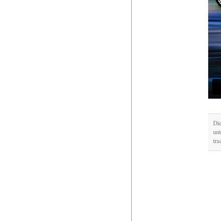
Die
un
tra