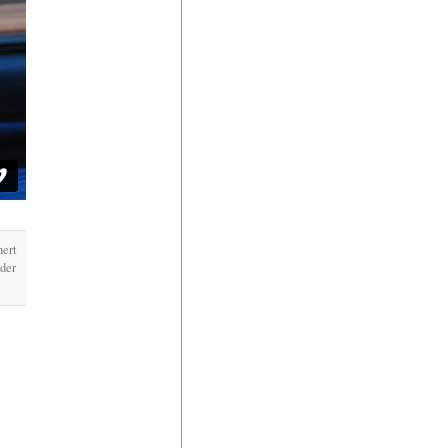
hert
der