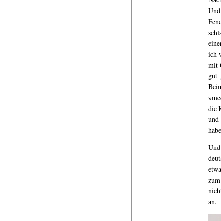
Und
Fenc
schl
eine
ich 
mit 
gut 
Beim
»med
die 
und 
habe
Und 
deut
etwa
zum 
nich
an.