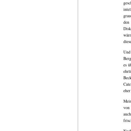
gesc
int
grau
den
Disk
wärm
dies
Und
Berg
es ü
ehrl
Beck
Cale
eher
Mein
von 
auch
fris
Nach