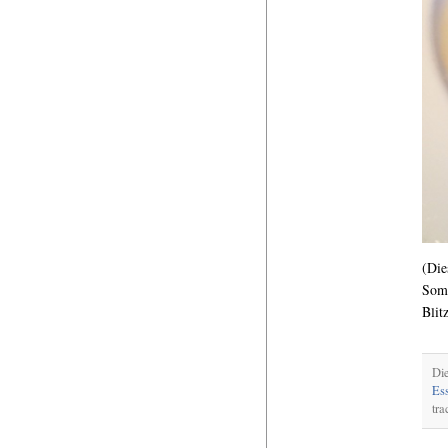
(D
Som
Blit
Die
Es
tra