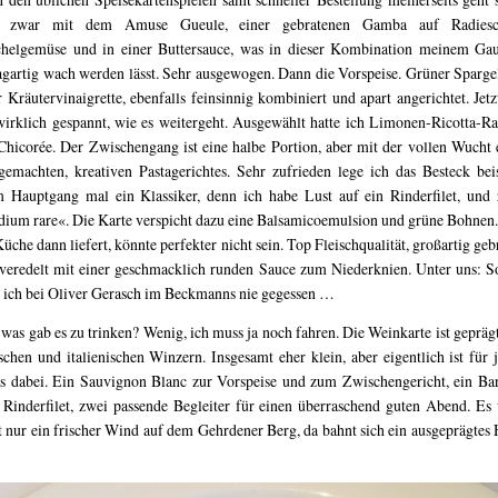
 zwar mit dem Amuse Gueule, einer gebratenen Gamba auf Radiesc
helgemüse und in einer Buttersauce, was in dieser Kombination meinem G
agartig wach werden lässt. Sehr ausgewogen. Dann die Vorspeise. Grüner Sparge
r Kräutervinaigrette, ebenfalls feinsinnig kombiniert und apart angerichtet. Jetz
wirklich gespannt, wie es weitergeht. Ausgewählt hatte ich Limonen-Ricotta-Ra
Chicorée. Der Zwischengang ist eine halbe Portion, aber mit der vollen Wucht 
gemachten, kreativen Pastagerichtes. Sehr zufrieden lege ich das Besteck beis
 Hauptgang mal ein Klassiker, denn ich habe Lust auf ein Rinderfilet, und
ium rare«. Die Karte verspicht dazu eine Balsamicoemulsion und grüne Bohnen
Küche dann liefert, könnte perfekter nicht sein. Top Fleischqualität, großartig geb
veredelt mit einer geschmacklich runden Sauce zum Niederknien. Unter uns: S
 ich bei Oliver Gerasch im Beckmanns nie gegessen …
was gab es zu trinken? Wenig, ich muss ja noch fahren. Die Weinkarte ist gepräg
schen und italienischen Winzern. Insgesamt eher klein, aber eigentlich ist für 
s dabei. Ein Sauvignon Blanc zur Vorspeise und zum Zwischengericht, ein Ba
Rinderfilet, zwei passende Begleiter für einen überraschend guten Abend. Es
t nur ein frischer Wind auf dem Gehrdener Berg, da bahnt sich ein ausgeprägtes