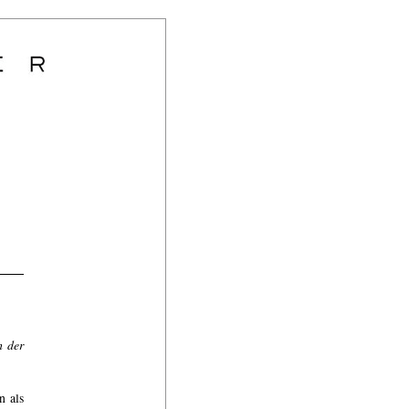
h der
n als