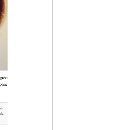
abe
 ohne
nter
der