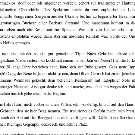
hmacklos, doof oder öde angesehen werden, gehört zur traditionellen Haltun
ellektuellen Oberschicht. Das Spektrum reicht da von euphorischem Lob
enhafte Songs einer Sängerin aus der Ukraine bis hin zu begeisterter Bekenntn
 großartigen Büchern einer Barbara Cartland. Und manchmal kommt in di
urs eben auch ein Restaurant zur Sprache. Was mir von Leuten schon so 
stens empfohlen wurde, dann aber ein absoluter Reinfall war, würde den U
es Heftes sprengen.
 nun also wieder so ein gut gemeinter Tipp. Nach Gehrden müsste ich,
gasthaus Niedersachsen, da kocht seit einem halben Jahr ein Neuer! Familie Jurke
ber 28 lange Jahre betrieben hatte, hätte sich zur Ruhe gesetzt! Ganz neue Imp
ich! Okay, der Neue ist ja gar nicht so neu, denn Oliver Gerasch hat zuvor jahrela
manns Weinhaus gekocht, dem beliebten Restaurant mit italophiler Note i
nberger Neustadt. Also gut, denke ich, und mache, was ich allein wegen der Fah
 selten tue: ich gehe essen in der Region.
e Fahrt führt mich vorbei an alten Villen, sehr vorstellig, hinauf auf den Haus
Gehrden, den sie hier Berg nennen. Ein traditionelles Gefühl macht sich breit
 nach der Ankunft im Berggasthaus nicht verfliegen will. Dafür ist der Service
cher. Richtiger Gegenpol, denke ich, und nehme Platz.
 den üblichen Speisekartenspielen samt schneller Bestellung meinerseits geht`s