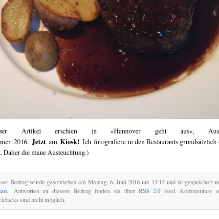
ieser Artikel erschien in »Hannover geht aus«, Ausg
Jetzt
Kiosk!
mer 2016.
am
Ich fotografiere in den Restaurants grundsätzlich
z. Daher die maue Ausleuchtung.
)
ser Beitrag wurde geschrieben am Montag, 6. Juni 2016 um 13:14 und ist gespeichert u
sen.
. Antworten zu diesem Beitrag finden sie über
RSS 2.0
feed. Kommentare o
ckbacks sind nicht möglich.