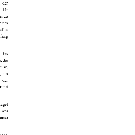
g der
 für
is zu
esem
alles
mfang
 ins
, die
ulse,
ng im
n der
rerei
hügel
, was
 umso
 los.