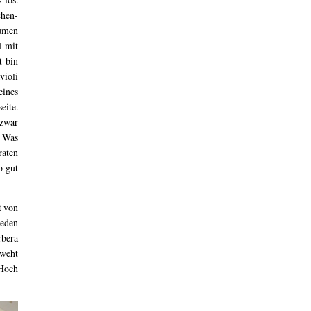
hen-
aumen
l mit
t bin
violi
eines
eite.
 zwar
. Was
raten
o gut
t von
jeden
rbera
 weht
 Hoch