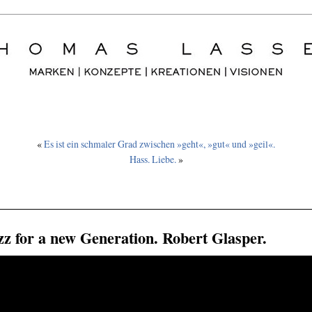
«
Es ist ein schmaler Grad zwischen »geht«, »gut« und »geil«.
Hass. Liebe.
»
zz for a new Generation. Robert Glasper.