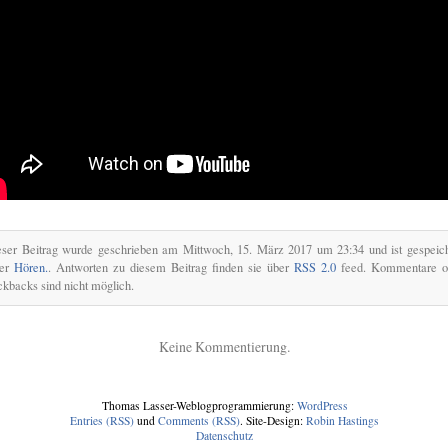
eser Beitrag wurde geschrieben am Mittwoch, 15. März 2017 um 23:34 und ist gespeich
ter
Hören.
. Antworten zu diesem Beitrag finden sie über
RSS 2.0
feed. Kommentare o
ckbacks sind nicht möglich.
Keine Kommentierung.
Thomas Lasser-Weblogprogrammierung:
WordPress
Entries (RSS)
und
Comments (RSS)
. Site-Design:
Robin Hastings
Datenschutz