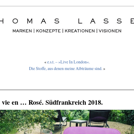
«
e.s.t. – »Live In London«.
Die Stoffe, aus denen meine Albträume sind.
»
 vie en … Rosé. Südfrankreich 2018.