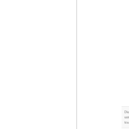
Die
un
tra