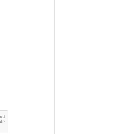
hert
der