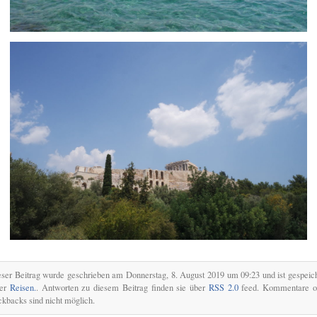
ser Beitrag wurde geschrieben am Donnerstag, 8. August 2019 um 09:23 und ist gespeic
ter
Reisen.
. Antworten zu diesem Beitrag finden sie über
RSS 2.0
feed. Kommentare o
ckbacks sind nicht möglich.