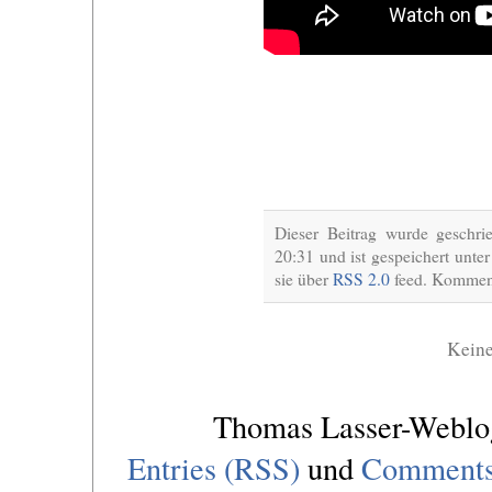
Dieser Beitrag wurde gesch
20:31 und ist gespeichert unte
sie über
RSS 2.0
feed. Komment
Kein
Thomas Lasser-Webl
Entries (RSS)
und
Comments