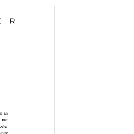
ie an
h nur
örter
ielte