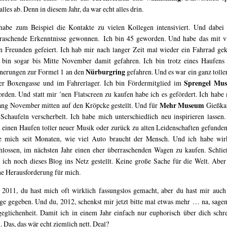
 alles ab. Denn in diesem Jahr, da war echt alles drin.
habe zum Beispiel die Kontakte zu vielen Kollegen intensiviert. Und dabei
raschende Erkenntnisse gewonnen. Ich bin 45 geworden. Und habe das mit v
n Freunden gefeiert. Ich hab mir nach langer Zeit mal wieder ein Fahrrad gek
bin sogar bis Mitte November damit gefahren. Ich bin trotz eines Haufens 
Nürburgring
nerungen zur Formel 1 an den
gefahren. Und es war ein ganz tolle
Sprengel Mu
er Boxengasse und im Fahrerlager. Ich bin Fördermitglied im
rden. Und statt mir ´nen Flatscreen zu kaufen habe ich es gefördert. Ich habe
Mehr Museum
ng November mitten auf den Kröpcke gestellt. Und für
Gießka
Schaufeln verscherbelt. Ich habe mich unterschiedlich neu inspirieren lassen
 einen Haufen toller neuer Musik oder zurück zu alten Leidenschaften gefunden
e mich seit Monaten, wie viel Auto braucht der Mensch. Und ich habe wir
hlossen, im nächsten Jahr einen eher überraschenden Wagen zu kaufen. Schlie
 ich noch dieses Blog ins Netz gestellt. Keine große Sache für die Welt. Aber
ne Herausforderung für mich.
 2011, du hast mich oft wirklich fassungslos gemacht, aber du hast mir auch
e gegeben. Und du, 2012, schenkst mir jetzt bitte mal etwas mehr … na, sagen
eglichenheit. Damit ich in einem Jahr einfach nur euphorisch über dich schr
. Das, das wär echt ziemlich nett. Deal?