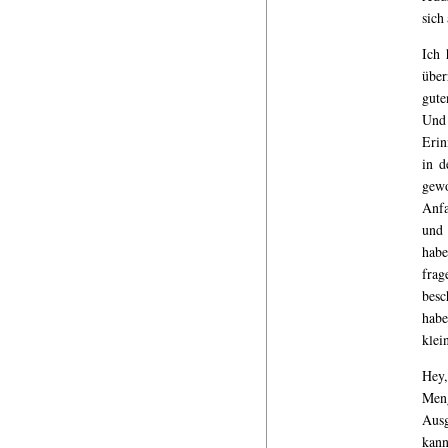
sich
Ich 
über
gute
Und 
Erin
in d
gewo
Anfa
und 
habe
frag
besc
habe
klei
Hey,
Meng
Ausg
kann