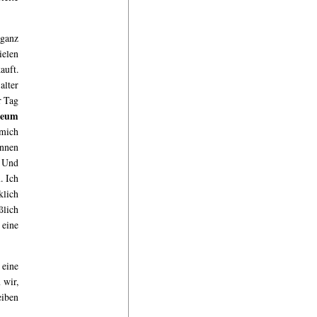
 ganz
ielen
auft.
alter
r Tag
seum
 mich
nnen
. Und
. Ich
klich
ßlich
 eine
 eine
 wir,
eiben