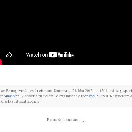
eser Beitrag wurde geschrieben am Donnerstag, 24. Mai 2012 um 15:11 und ist gespeich
ter
Anmerken.
. Antworten zu diesem Beitrag finden sie über
RSS 2.0
feed. Kommentare o
ckbacks sind nicht möglich.
Keine Kommentierung.