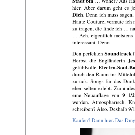
Stadt bin
… Woher? Aus Han
hier. Aber darum geht es 
Dich
. Denn ich muss sagen, 
Haute Couture, vermute ich m
zu tragen, die finde ich … 
… Ach, eigentlich meistens
interessant. Denn …
Soundtrack
Den perfekten
f
Je
Herbst die Engländerin
Electro-Soul-Ba
gefühlvolle
durch den Raum ins Mittelo
zurück. Songs für das Dunk
eher selten erlebt. Zumind
9 1/
eine Neuauflage von
werden. Atmosphärisch. Kn
schreiben? Also. Deshalb 9/1
Kaufen? Dann hier. Das Ding g