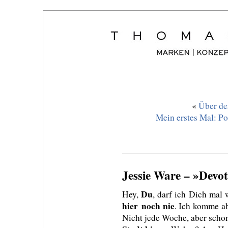
«
Über de
Mein erstes Mal: P
Jessie Ware – »Devot
Du
Hey,
, darf ich Dich mal
hier
noch nie
. Ich komme ab
Nicht jede Woche, aber scho