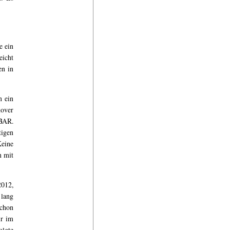
e ein
eicht
en in
n ein
nover
BAR.
tigen
Keine
n mit
2012,
 lang
schon
ir im
olgte