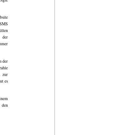
bsite
r SMS
üllen
 der
immer
n der
zahle
h zur
ut es
einem
 den