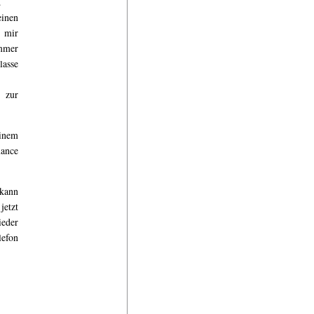
.
einen
t mir
ummer
lasse
t zur
einem
mance
 kann
jetzt
ieder
lefon