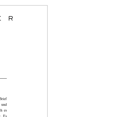
Brief
G
und
ch es
. Es