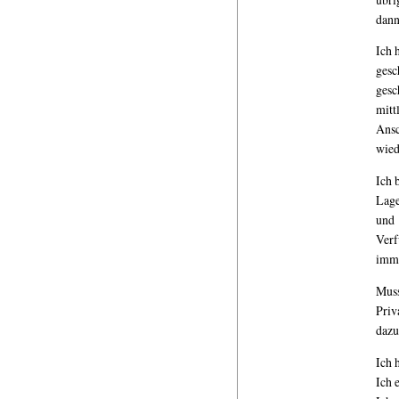
dann
Ich 
gesc
gesc
mit
Ansc
wied
Ich 
Lage
und 
Verf
imme
Muss
Pri
dazu
Ich 
Ich 