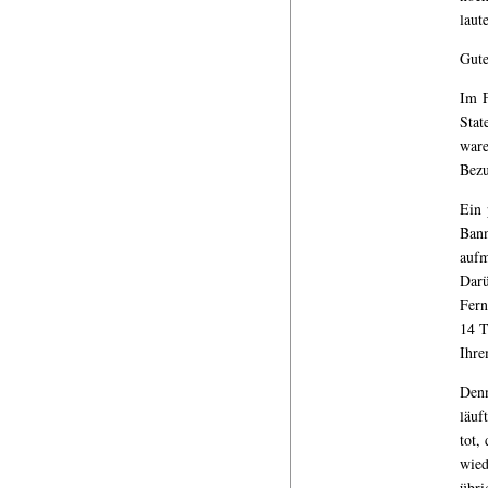
laute
Gute
Im F
Stat
ware
Bezu
Ein 
Bann
auf
Darü
Fern
14 T
Ihre
Denn
läuf
tot,
wied
übri