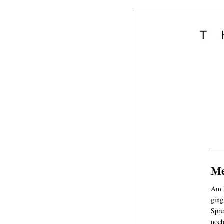
Me
Am F
ging
Spre
noc