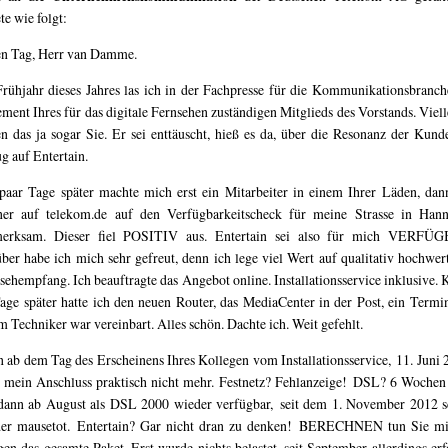
te wie folgt:
n Tag, Herr van Damme.
rühjahr dieses Jahres las ich in der Fachpresse für die Kommunikationsbranch
ement Ihres für das digitale Fernsehen zuständigen Mitglieds des Vorstands. Viell
n das ja sogar Sie. Er sei enttäuscht, hieß es da, über die Resonanz der Kund
g auf Entertain.
paar Tage später machte mich erst ein Mitarbeiter in einem Ihrer Läden, dan
er auf telekom.de auf den Verfügbarkeitscheck für meine Strasse in Han
merksam. Dieser fiel POSITIV aus. Entertain sei also für mich VERFÜG
ber habe ich mich sehr gefreut, denn ich lege viel Wert auf qualitativ hochwer
sehempfang. Ich beauftragte das Angebot online. Installationsservice inklusive. 
age später hatte ich den neuen Router, das MediaCenter in der Post, ein Termi
m Techniker war vereinbart. Alles schön. Dachte ich. Weit gefehlt.
 ab dem Tag des Erscheinens Ihres Kollegen vom Installationsservice, 11. Juni 
t mein Anschluss praktisch nicht mehr. Festnetz? Fehlanzeige! DSL? 6 Wochen
 dann ab August als DSL 2000 wieder verfügbar, seit dem 1. November 2012 
er mausetot. Entertain? Gar nicht dran zu denken! BERECHNEN tun Sie m
gen das gesamte Paket. Erst wurde nichts belastet, seit September allerdings erf