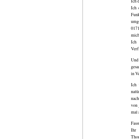
Ich 
Ich 
Funk
umge
0171
mich
Ich 
Verf
Und 
gesa
in V
Ich 
natü
nach
von 
mal 
Fass
Ihr
Thom