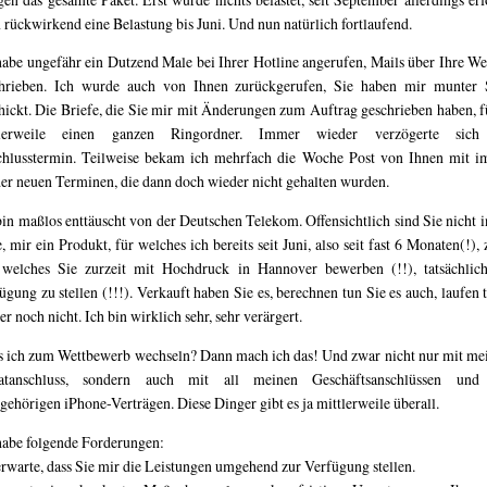
 rückwirkend eine Belastung bis Juni. Und nun natürlich fortlaufend.
habe ungefähr ein Dutzend Male bei Ihrer Hotline angerufen, Mails über Ihre We
hrieben. Ich wurde auch von Ihnen zurückgerufen, Sie haben mir munte
hickt. Die Briefe, die Sie mir mit Änderungen zum Auftrag geschrieben haben, f
tlerweile einen ganzen Ringordner. Immer wieder verzögerte sich
hlusstermin. Teilweise bekam ich mehrfach die Woche Post von Ihnen mit 
er neuen Terminen, die dann doch wieder nicht gehalten wurden.
bin maßlos enttäuscht von der Deutschen Telekom. Offensichtlich sind Sie nicht i
, mir ein Produkt, für welches ich bereits seit Juni, also seit fast 6 Monaten(!), 
welches Sie zurzeit mit Hochdruck in Hannover bewerben (!!), tatsächlic
ügung zu stellen (!!!). Verkauft haben Sie es, berechnen tun Sie es auch, laufen t
r noch nicht. Ich bin wirklich sehr, sehr verärgert.
 ich zum Wettbewerb wechseln? Dann mach ich das! Und zwar nicht nur mit m
vatanschluss, sondern auch mit all meinen Geschäftsanschlüssen und
gehörigen iPhone-Verträgen. Diese Dinger gibt es ja mittlerweile überall.
habe folgende Forderungen:
erwarte, dass Sie mir die Leistungen umgehend zur Verfügung stellen.