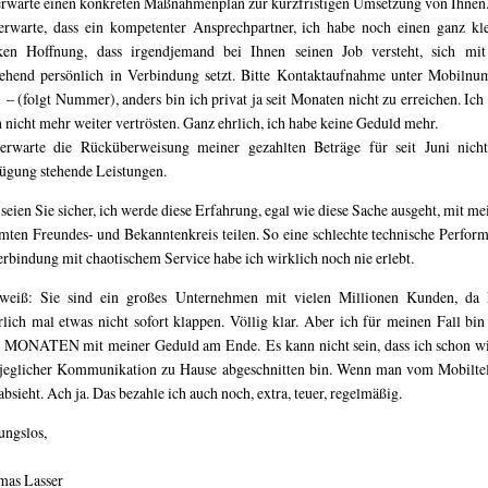
erwarte einen konkreten Maßnahmenplan zur kurzfristigen Umsetzung von Ihnen
erwarte, dass ein kompetenter Ansprechpartner, ich habe noch einen ganz kl
en Hoffnung, dass irgendjemand bei Ihnen seinen Job versteht, sich mi
hend persönlich in Verbindung setzt. Bitte Kontaktaufnahme unter Mobiln
 – (folgt Nummer), anders bin ich privat ja seit Monaten nicht zu erreichen. Ich 
 nicht mehr weiter vertrösten. Ganz ehrlich, ich habe keine Geduld mehr.
erwarte die Rücküberweisung meiner gezahlten Beträge für seit Juni nich
ügung stehende Leistungen.
seien Sie sicher, ich werde diese Erfahrung, egal wie diese Sache ausgeht, mit m
mten Freundes- und Bekanntenkreis teilen. So eine schlechte technische Perfor
erbindung mit chaotischem Service habe ich wirklich noch nie erlebt.
weiß: Sie sind ein großes Unternehmen mit vielen Millionen Kunden, da
rlich mal etwas nicht sofort klappen. Völlig klar. Aber ich für meinen Fall bin 
 MONATEN mit meiner Geduld am Ende. Es kann nicht sein, dass ich schon w
jeglicher Kommunikation zu Hause abgeschnitten bin. Wenn man vom Mobilte
absieht. Ach ja. Das bezahle ich auch noch, extra, teuer, regelmäßig.
ungslos,
as Lasser