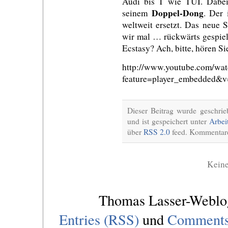
Audi bis T wie TUI. Dabei
Doppel-Dong
seinem
. Der 
weltweit ersetzt. Das neue 
wir mal … rückwärts gespiel
Ecstasy? Ach, bitte, hören Sie
http://www.youtube.com/wat
feature=player_embedde
Dieser Beitrag wurde geschri
und ist gespeichert unter
Arbei
über
RSS 2.0
feed. Kommentare 
Kein
Thomas Lasser-Webl
Entries (RSS)
und
Comments