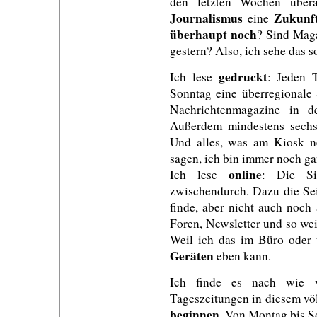
den letzten Wochen übera
Journalismus
Zukunf
eine
überhaupt noch
? Sind Maga
gestern? Also, ich sehe das s
gedruckt
Ich lese
: Jeden 
Sonntag eine überregionale
Nachrichtenmagazine in d
Außerdem mindestens sechs S
Und alles, was am Kiosk ne
sagen, ich bin immer noch g
online
Ich lese
: Die Si
zwischendurch. Dazu die Sei
finde, aber nicht auch noch
Foren, Newsletter und so wei
Weil ich das im Büro oder u
Geräten
eben kann.
Ich finde es nach wie
Tageszeitungen in diesem vö
beginnen
. Von Montag bis So