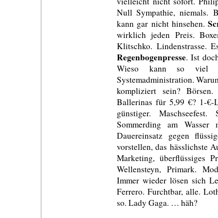
vielleicht nicht sofort. Phi
Null Sympathie, niemals. 
Sc
kann gar nicht hinsehen.
wirklich jeden Preis. Bo
Klitschko. Lindenstrasse. E
Regenbogenpresse
. Ist doc
Wieso kann so viel 
Systemadministration. Waru
kompliziert sein? Börse
Ballerinas für 5,99 €? 1-€-
günstiger. Maschseefest
Sommerding am Wasser m
Dauereinsatz gegen flüss
vorstellen, das hässlichste 
Marketing, überflüssiges P
Wellensteyn, Primark. M
Immer wieder lösen sich Le
Ferrero. Furchtbar, alle. L
so. Lady Gaga. … häh?