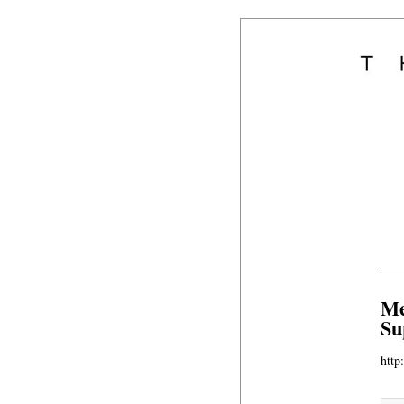
Me
Su
htt