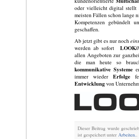
Multicha
kundenorientierte
oder vielleicht digital stel
meisten Fällen schon lange n
Kompetenzen gebündelt un
geschaffen.
ein
Ab jetzt gibt es nur noch
LOOK//
werden ab sofort
allen Angeboten zur ganzhe
die man heute so brauc
kommunikative
Systeme
en
Erfolge
immer wieder
fei
Entwicklung
von Unternehm
Dieser Beitrag wurde geschrie
ist gespeichert unter
Arbeiten.
.