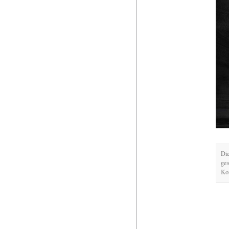
Di
ge
Kom