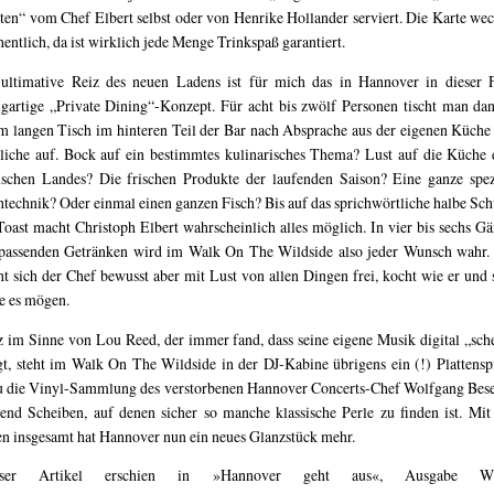
ten“ vom Chef Elbert selbst oder von Henrike Hollander serviert. Die Karte wec
entlich, da ist wirklich jede Menge Trinkspaß garantiert.
ultimative Reiz des neuen Ladens ist für mich das in Hannover in dieser
igartige „Private Dining“-Konzept. Für acht bis zwölf Personen tischt man da
m langen Tisch im hinteren Teil der Bar nach Absprache aus der eigenen Küche 
iche auf. Bock auf ein bestimmtes kulinarisches Thema? Lust auf die Küche 
ischen Landes? Die frischen Produkte der laufenden Saison? Eine ganze spez
technik? Oder einmal einen ganzen Fisch? Bis auf das sprichwörtliche halbe Sc
Toast macht Christoph Elbert wahrscheinlich alles möglich. In vier bis sechs G
passenden Getränken wird im Walk On The Wildside also jeder Wunsch wahr.
t sich der Chef bewusst aber mit Lust von allen Dingen frei, kocht wie er und 
e es mögen.
 im Sinne von Lou Reed, der immer fand, dass seine eigene Musik digital „sch
gt, steht im Walk On The Wildside in der DJ-Kabine übrigens ein (!) Plattenspi
 die Vinyl-Sammlung des verstorbenen Hannover Concerts-Chef Wolfgang Bes
end Scheiben, auf denen sicher so manche klassische Perle zu finden ist. Mi
n insgesamt hat Hannover nun ein neues Glanzstück mehr.
eser Artikel erschien in »Hannover geht aus«, Ausgabe Wi