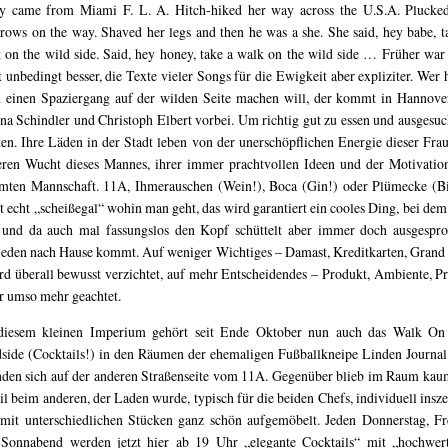
y came from Miami F. L. A. Hitch-hiked her way across the U.S.A. Plucke
rows on the way. Shaved her legs and then he was a she. She said, hey babe, t
 on the wild side. Said, hey honey, take a walk on the wild side … Früher war 
t unbedingt besser, die Texte vieler Songs für die Ewigkeit aber expliziter. Wer 
 einen Spaziergang auf der wilden Seite machen will, der kommt in Hannove
na Schindler und Christoph Elbert vorbei. Um richtig gut zu essen und ausgesuc
ken. Ihre Läden in der Stadt leben von der unerschöpflichen Energie dieser Frau
eren Wucht dieses Mannes, ihrer immer prachtvollen Ideen und der Motivatio
mten Mannschaft. 11A, Ihmerauschen (Wein!), Boca (Gin!) oder Plümecke (Bi
st echt „scheißegal“ wohin man geht, das wird garantiert ein cooles Ding, bei de
 und da auch mal fassungslos den Kopf schüttelt aber immer doch ausgespr
ieden nach Hause kommt. Auf weniger Wichtiges – Damast, Kreditkarten, Grand
rd überall bewusst verzichtet, auf mehr Entscheidendes – Produkt, Ambiente, Pr
r umso mehr geachtet.
diesem kleinen Imperium gehört seit Ende Oktober nun auch das Walk On
side (Cocktails!) in den Räumen der ehemaligen Fußballkneipe Linden Journal
nden sich auf der anderen Straßenseite vom 11A. Gegenüber blieb im Raum kau
il beim anderen, der Laden wurde, typisch für die beiden Chefs, individuell insze
mit unterschiedlichen Stücken ganz schön aufgemöbelt. Jeden Donnerstag, Fr
Sonnabend werden jetzt hier ab 19 Uhr „elegante Cocktails“ mit „hochwer