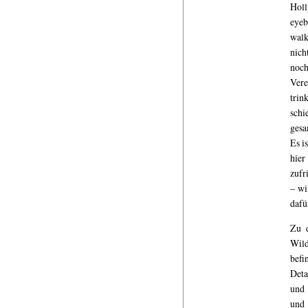
Holl
eyeb
walk
nich
noch
Vere
trin
schi
gesa
Es i
hier
zufr
– wi
dafü
Zu 
Wild
befi
Deta
und 
und 