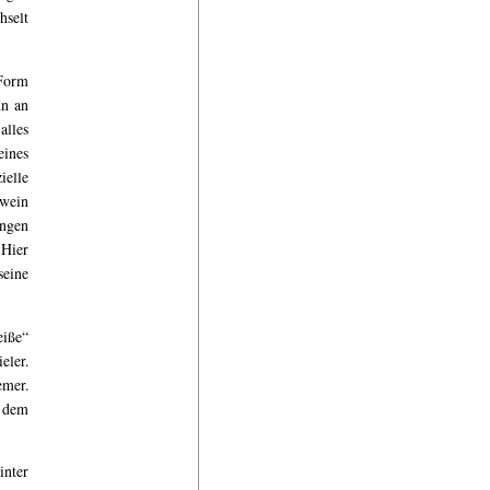
hselt
 Form
nn an
alles
eines
ielle
hwein
ängen
 Hier
seine
eiße“
eler.
emer.
t dem
nter