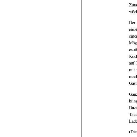
Zuta
wöch
Der 
einz
eine
Mögl
exot
Koch
auf 
mit 
mach
Gäst
Ganz
klin
Dazu
Taus
Lade
(Di