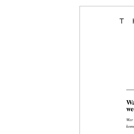
Wa
we
Wer 
komm