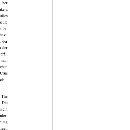
d her
ake a
alles
heute
r bei
ht zu
, der
n der
er!).
m man
ochen
 Crus
eis –
 The
. Die
m ein
niert
eitag
tigen