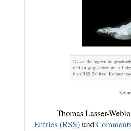
Dieser Beitrag wurde geschri
und ist gespeichert unter
Lebe
über
RSS 2.0
feed. Kommentare 
Kein
Thomas Lasser-Webl
Entries (RSS)
und
Comments