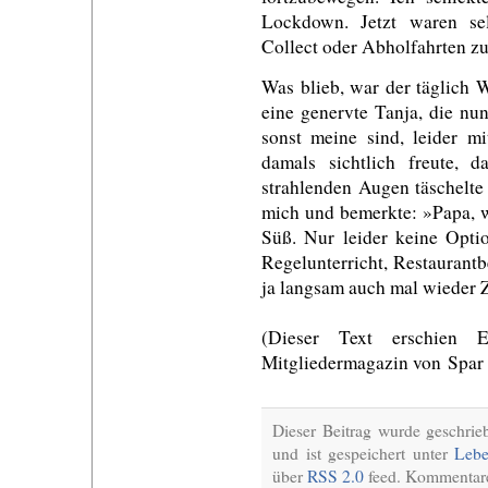
Lockdown. Jetzt waren sel
Collect oder Abholfahrten zu
Was blieb, war der täglich 
eine genervte Tanja, die nun
sonst meine sind, leider m
damals sichtlich freute,
strahlenden Augen täschelte
mich und bemerkte: »Papa, w
Süß. Nur leider keine Optio
Regelunterricht, Restaurant
ja langsam auch mal wieder Z
(Dieser Text erschien
Mitgliedermagazin von Spar
Dieser Beitrag wurde geschri
und ist gespeichert unter
Lebe
über
RSS 2.0
feed. Kommentare 