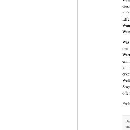
Gesi
nich
Elfe
Wund
Welt
Was 
den 
Waru
einm
könn
erke
Welt
Soga
offe
Froh
Die
un