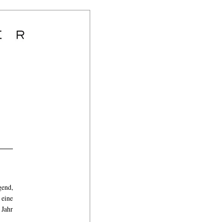
gend,
 eine
 Jahr