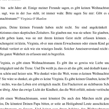
 bin acht Jahre alt. Einige meiner Freunde sagen, es gibt keinen Weihnachts
 sagt, was in der
Sun
steht, ist immer wahr. Bitte sagen Sie mir: Gibt es 
hnachtsmann?“
Virginia O´Hanlon
ginia, Deine kleinen Freunde haben nicht recht. Sie sind angekränkel
tizismus eines skeptischen Zeitalters. Sie glauben nur, was sie sehen: Sie glauben,
icht geben kann, was sie mit ihrem kleinen Geist nicht erfassen können. 
chengeist ist klein, Virginia, ob er nun einem Erwachsenen oder einem Kind ge
eltall verliert er sich wie ein winziges Insekt. Solcher Ameisenverstand reicht 
 die ganze Wahrheit zu erfassen und zu begreifen.
Virginia, es gibt einen Weihnachtsmann. Es gibt ihn so gewiss wie Liebe un
zügigkeit und die Treue. Und Du weißt ja, dass es all das gibt, und deshalb kann 
n schön und heizer sein. Wie dunkel wäre die Welt, wenn es keinen Weihnacht
! Sie wäre so dunkel, als gäbe es keine Virginia. Es gäbe keinen Glauben, keine P
r nichts, was das Leben erst erträglich macht. Ein Flackerrest an sichtbarem Sc
be übrig. Aber das ewige Licht der Kindheit, das die Welt erfüllt, müsste verlösch
ibt einen Weihnachtsmann, sonst könntest Du auch den Märchen nicht gla
ss, Du könntest Deinen Papa bitten, er solle an Heiligabend Leute ausschicken
hnachtsmann zu fangen. Und keiner von ihnen bekäme den Weihnachtsman