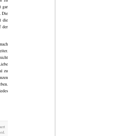
t gar
. Die
l die
f der
 nach
iter.
nicht
Liebe
al zu
anzen
eben.
jedes
ert
ed.