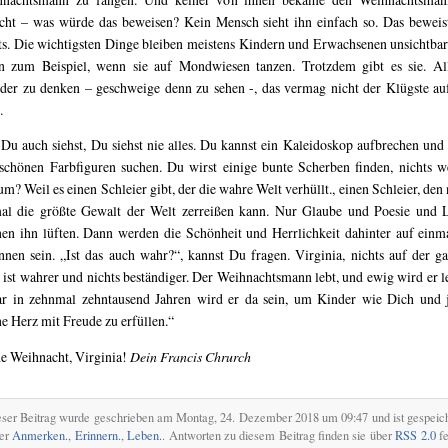
cht – was würde das beweisen? Kein Mensch sieht ihn einfach so. Das beweis
ts. Die wichtigsten Dinge bleiben meistens Kindern und Erwachsenen unsichtbar
n zum Beispiel, wenn sie auf Mondwiesen tanzen. Trotzdem gibt es sie. Al
er zu denken – geschweige denn zu sehen -, das vermag nicht der Klügste au
.
Du auch siehst, Du siehst nie alles. Du kannst ein Kaleidoskop aufbrechen und
schönen Farbfiguren suchen. Du wirst einige bunte Scherben finden, nichts we
m? Weil es einen Schleier gibt, der die wahre Welt verhüllt., einen Schleier, den 
al die größte Gewalt der Welt zerreißen kann. Nur Glaube und Poesie und 
en ihn lüften. Dann werden die Schönheit und Herrlichkeit dahinter auf einm
nnen sein. „Ist das auch wahr?“, kannst Du fragen. Virginia, nichts auf der g
 ist wahrer und nichts beständiger. Der Weihnachtsmann lebt, und ewig wird er l
r in zehnmal zehntausend Jahren wird er da sein, um Kinder wie Dich und 
ne Herz mit Freude zu erfüllen.“
e Weihnacht, Virginia!
Dein Francis Chrurch
ser Beitrag wurde geschrieben am Montag, 24. Dezember 2018 um 09:47 und ist gespeich
ter
Anmerken.
,
Erinnern.
,
Leben.
. Antworten zu diesem Beitrag finden sie über
RSS 2.0
fe