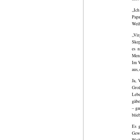
„Ich
Papa
Wei
„Vir
Skep
es n
Mens
Im W
aus,
Ja, 
Groß
Lebe
gäbe
– ga
blie
Es g
Gewi
Wei