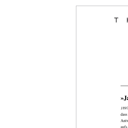
»J
189
dass
Antw
aufs