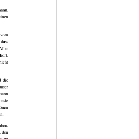
mann.
einen
t vom
 dass
Aller
hört.
nicht
d die
unser
smann
oesie
hönen
en.
uben.
, den
n zu