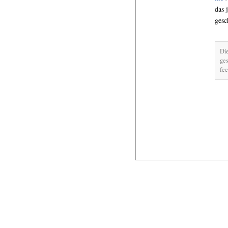
das 
gesc
Di
ges
fee