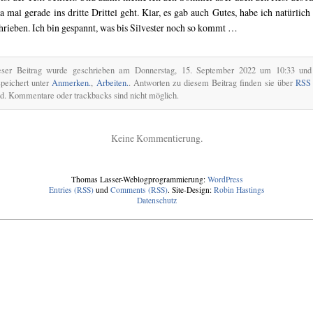
ja mal gerade ins dritte Drittel geht. Klar, es gab auch Gutes, habe ich natürlich
hrieben. Ich bin gespannt, was bis Silvester noch so kommt …
eser Beitrag wurde geschrieben am Donnerstag, 15. September 2022 um 10:33 und 
peichert unter
Anmerken.
,
Arbeiten.
. Antworten zu diesem Beitrag finden sie über
RSS 
d. Kommentare oder trackbacks sind nicht möglich.
Keine Kommentierung.
Thomas Lasser-Weblogprogrammierung:
WordPress
Entries (RSS)
und
Comments (RSS)
. Site-Design:
Robin Hastings
Datenschutz