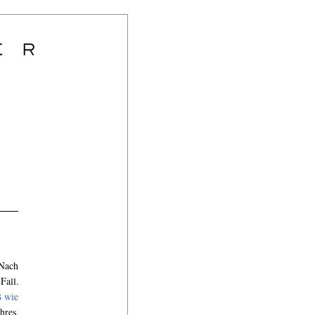
 Nach
Fall.
ß wie
hres,