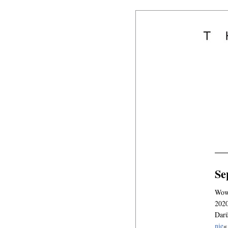
Se
Wow.
2020
Darü
nie
«