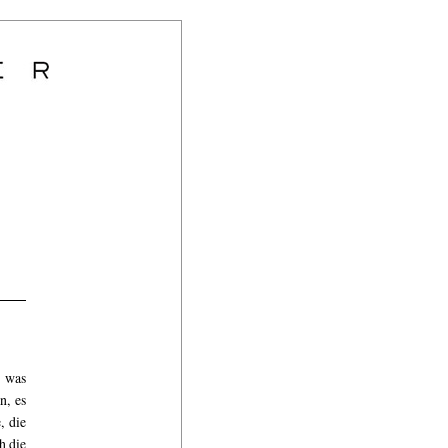
, was
n, es
, die
h die