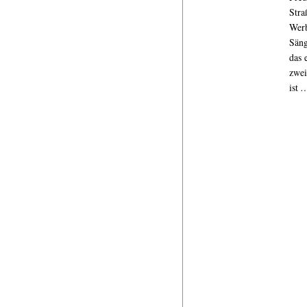
Stra
Werb
Säng
das 
zwei
ist 