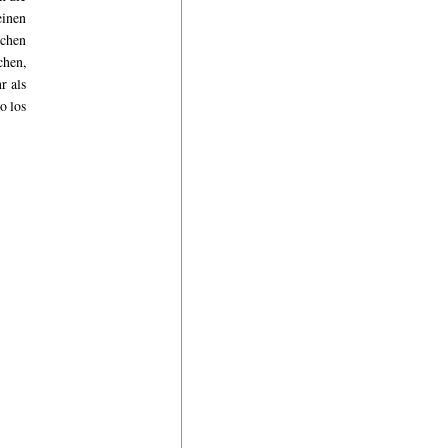
einen
schen
chen,
r als
o los