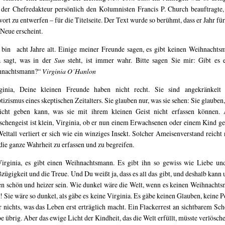
 der Chefredakteur persönlich den Kolumnisten Francis P. Church beauftragte,
ort zu entwerfen – für die Titelseite. Der Text wurde so berühmt, dass er Jahr für
 Neue erscheint.
 bin acht Jahre alt. Einige meiner Freunde sagen, es gibt keinen Weihnachts
 sagt, was in der
Sun
steht, ist immer wahr. Bitte sagen Sie mir: Gibt es 
hnachtsmann?“
Virginia O´Hanlon
ginia, Deine kleinen Freunde haben nicht recht. Sie sind angekränkel
tizismus eines skeptischen Zeitalters. Sie glauben nur, was sie sehen: Sie glauben,
icht geben kann, was sie mit ihrem kleinen Geist nicht erfassen können. 
chengeist ist klein, Virginia, ob er nun einem Erwachsenen oder einem Kind ge
eltall verliert er sich wie ein winziges Insekt. Solcher Ameisenverstand reicht 
 die ganze Wahrheit zu erfassen und zu begreifen.
Virginia, es gibt einen Weihnachtsmann. Es gibt ihn so gewiss wie Liebe un
zügigkeit und die Treue. Und Du weißt ja, dass es all das gibt, und deshalb kann 
n schön und heizer sein. Wie dunkel wäre die Welt, wenn es keinen Weihnacht
! Sie wäre so dunkel, als gäbe es keine Virginia. Es gäbe keinen Glauben, keine P
r nichts, was das Leben erst erträglich macht. Ein Flackerrest an sichtbarem Sc
be übrig. Aber das ewige Licht der Kindheit, das die Welt erfüllt, müsste verlösch