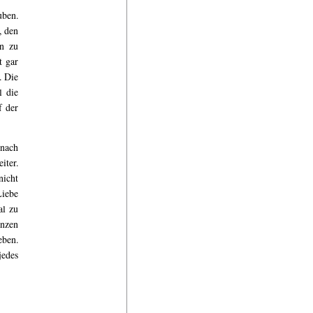
uben.
, den
n zu
t gar
. Die
l die
f der
 nach
iter.
nicht
Liebe
al zu
anzen
eben.
jedes