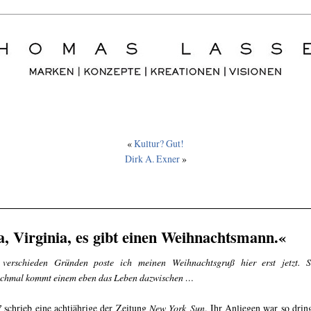
«
Kultur? Gut!
Dirk A. Exner
»
a, Virginia, es gibt einen Weihnachtsmann.«
verschieden Gründen poste ich meinen Weihnachtsgruß hier erst jetzt. S
hmal kommt einem eben das Leben dazwischen …
7
schrieb eine achtjährige der Zeitung
New York Sun
. Ihr Anliegen war so drin