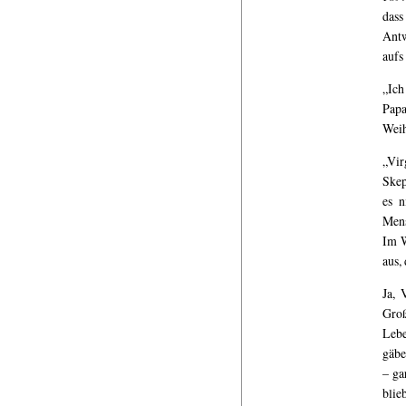
dass
Antw
aufs
„Ich
Papa
Wei
„Vir
Skep
es n
Mens
Im W
aus,
Ja, 
Groß
Lebe
gäbe
– ga
blie