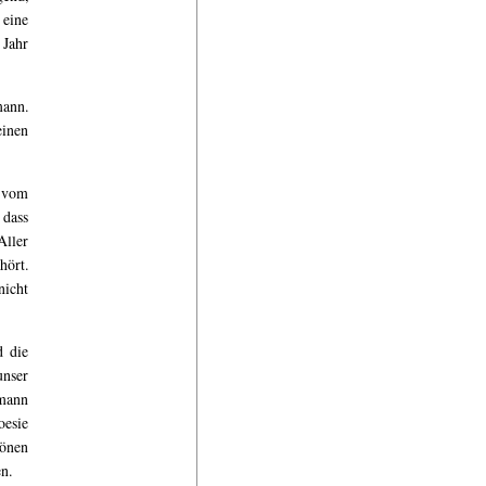
 eine
 Jahr
mann.
einen
t vom
 dass
Aller
hört.
nicht
d die
unser
smann
oesie
hönen
en.