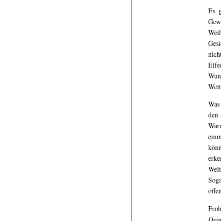
Es g
Gewi
Wei
Gesi
nich
Elfe
Wund
Welt
Was 
den 
Waru
einm
könn
erke
Welt
Soga
offe
Froh
Dein