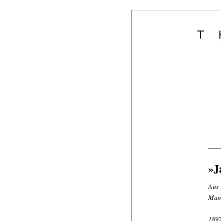
»J
Aus 
Manc
189