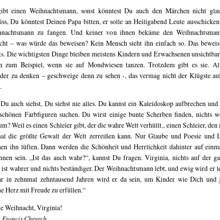
ibt einen Weihnachtsmann, sonst könntest Du auch den Märchen nicht gla
ss, Du könntest Deinen Papa bitten, er solle an Heiligabend Leute ausschicken
hnachtsmann zu fangen. Und keiner von ihnen bekäme den Weihnachtsman
cht – was würde das beweisen? Kein Mensch sieht ihn einfach so. Das beweis
ts. Die wichtigsten Dinge bleiben meistens Kindern und Erwachsenen unsichtbar
n zum Beispiel, wenn sie auf Mondwiesen tanzen. Trotzdem gibt es sie. Al
er zu denken – geschweige denn zu sehen -, das vermag nicht der Klügste au
.
Du auch siehst, Du siehst nie alles. Du kannst ein Kaleidoskop aufbrechen und
schönen Farbfiguren suchen. Du wirst einige bunte Scherben finden, nichts we
m? Weil es einen Schleier gibt, der die wahre Welt verhüllt., einen Schleier, den 
al die größte Gewalt der Welt zerreißen kann. Nur Glaube und Poesie und 
en ihn lüften. Dann werden die Schönheit und Herrlichkeit dahinter auf einm
nnen sein. „Ist das auch wahr?“, kannst Du fragen. Virginia, nichts auf der g
 ist wahrer und nichts beständiger. Der Weihnachtsmann lebt, und ewig wird er l
r in zehnmal zehntausend Jahren wird er da sein, um Kinder wie Dich und 
ne Herz mit Freude zu erfüllen.“
e Weihnacht, Virginia!
 Francis Chrurch