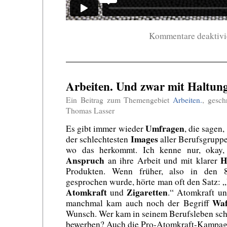
Kommentare deaktivi
Arbeiten. Und zwar mit Haltung
Ein Beitrag zum Themengebiet
Arbeiten.
, gesc
Thomas Lasser
Umfragen
Es gibt immer wieder
, die sagen
Images
der schlechtesten
aller Berufsgruppe
wo das herkommt. Ich kenne nur, okay, 
Anspruch
H
an ihre Arbeit und mit klarer
Produkten. Wenn früher, also in den 
gesprochen wurde, hörte man oft den Satz: „
Atomkraft
Zigaretten
und
.“ Atomkraft un
Waf
manchmal kam auch noch der Begriff
Wunsch. Wer kam in seinem Berufsleben sch
bewerben? Auch die Pro-Atomkraft-Kampagn