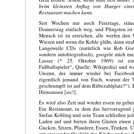
beim kleinsten Anflug von Hunger einen
Restaurant machen kann.
Seit Wochen nur noch Feiertage, stän
Donnerstag einfach weg, und Pfingsten ist
Mensch ist zu erreichen, alle werfen den
Wiesen und wenn die Kohle glüht, dann strah
Langeweile CDs (natürlich wie Rob Gord
sondern autobiografisch), googele mich ma
Lasser (* 25. Oktober 1969) ist ein
Fußballspieler“, Quelle: Wikipedia) und w
Unsinn, der immer wieder bei Faceboo
eigentlich jemand von Euch, warum der 
geschrumpft ist auf dem Rübezahlplatz?“). B
Hirnsausen [sic!].
Es wird also Zeit mal wieder essen zu gehen
Ein Restaurant, in dem das hervorragend g
Stefan Kobling und sein Team schließen je
Laden auf und bieten ihren Gästen einen
Gucken, Sitzen, Plaudern, Essen, Trinken. Un
mit steigender Qualität der Küche und wac