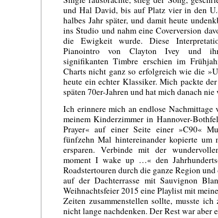
und Hal David, bis auf Platz vier in den U
halbes Jahr später, und damit heute undenk
ins Studio und nahm eine Coverversion dav
die Ewigkeit wurde. Diese Interpretat
Pianointro von Clayton Ivey und ih
signifikanten Timbre erschien im Frühj
Charts nicht ganz so erfolgreich wie die »U
heute ein echter Klassiker. Mich packte d
späten 70er-Jahren und hat mich danach nie 
Ich erinnere mich an endlose Nachmittage 
meinem Kinderzimmer in Hannover-Bothfeld
Prayer« auf einer Seite einer »C90« Mus
fünfzehn Mal hintereinander kopierte um 
ersparen. Verbinde mit der wundervolle
moment I wake up …« den Jahrhunderts
Roadstertouren durch die ganze Region un
auf der Dachterrasse mit Sauvignon Blan
Weihnachtsfeier 2015 eine Playlist mit mein
Zeiten zusammenstellen sollte, musste ich
nicht lange nachdenken. Der Rest war aber e