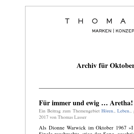
Archiv für Oktobe
Für immer und ewig … Aretha!
Ein Beitrag zum Themengebiet
Hören.
,
Leben.
,
2017 von Thomas Lasser
Als Dionne Warwick im Oktober 1967 »I S
Single rausbrachte, stieg der Song, gesch