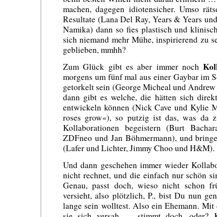
machen, dagegen idiotensicher. Umso rätse
Resultate (Lana Del Ray, Years & Years un
Namika) dann so fies plastisch und klinisc
sich niemand mehr Mühe, inspirierend zu s
geblieben, mmhh?
Kol
Zum Glück gibt es aber immer noch
morgens um fünf mal aus einer Gaybar im 
getorkelt sein (George Micheal und Andrew
dann gibt es welche, die hätten sich dire
entwickeln können (Nick Cave und Kylie M
roses grow«), so putzig ist das, was da 
Kollaborationen begeistern (Burt Bachar
ZDFneo und Jan Böhmermann), und bringe
(Lafer und Lichter, Jimmy Choo und H&M).
Und dann geschehen immer wieder Kollabo
nicht rechnet, und die einfach nur schön s
Genau, passt doch, wieso nicht schon f
versieht, also plötzlich, P., bist Du nun g
lange sein wolltest. Also ein Ehemann. Mit 
sie sich versah … stimmt doch, oder? 