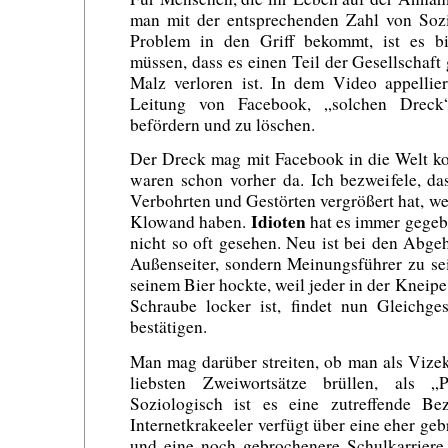
man mit der entsprechenden Zahl von Sozi
Problem in den Griff bekommt, ist es bi
müssen, dass es einen Teil der Gesellschaft
Malz verloren ist. In dem Video appellie
Leitung von Facebook, „solchen Dreck
befördern und zu löschen.
Der Dreck mag mit Facebook in die Welt k
waren schon vorher da. Ich bezweifele, da
Verbohrten und Gestörten vergrößert hat, weil
Idioten
Klowand haben.
hat es immer gegebe
nicht so oft gesehen. Neu ist bei den Abge
Außenseiter, sondern Meinungsführer zu sei
seinem Bier hockte, weil jeder in der Kneipe
Schraube locker ist, findet nun Gleichge
bestätigen.
Man mag darüber streiten, ob man als Vize
liebsten Zweiwortsätze brüllen, als „
Soziologisch ist es eine zutreffende Be
Internetkrakeeler verfügt über eine eher ge
und eine noch gebrochenere Schulkarriere.