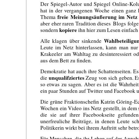
Der Spiegel-Autor und Spiegel Online-Ko
hat in der vergangenen Woche einen ganz 
freie Meinungsäußerung im Netz
Thema
aber eher raren Tradition dieses Blogs folgen
kopiere
sondern
ihn hier zum Lesen einfach
Wahlbeteiligu
Alle klagen über sinkende
Leute im Netz hinterlassen, kann man nur 
Krakeeler am Wahltag zu desinteressiert o
aus dem Bett zu finden.
Demokratie hat auch ihre Schattenseiten. Es
unqualifziertes
die
Zeug von sich geben. Es 
so etwas zu sagen. Aber es ist die Wahrheit
ein paar Stunden auf Twitter und Facebook 
Die grüne Fraktionschefin Katrin Göring-E
Wochen ein Video ins Netz gestellt, in dem s
die sie auf ihrer Facebookseite gefunde
unerfreuliche Beiträge, in denen Leute s
Politikerin wirkt bei ihrem Auftritt sehr betr
Für Menschen, die ihr Leben auf der Annah