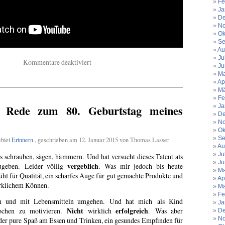
Fe
Ja
De
No
Ok
Se
Au
Ju
für
Kommentare deaktiviert
Ju
Ein
Ma
echter
Ap
Klassiker.
Mä
Fe
Gerade
r Rede zum 80. Geburtstag meines
Ja
wieder
De
entdeckt.
No
Ok
Se
ebiet
Erinnern.
, geschrieben am 12. Januar 2015 von Thomas Lasser
Au
Ju
es schrauben, sägen, hämmern. Und hat versucht dieses Talent als
Ju
vergeblich
ugeben. Leider völlig
. Was mir jedoch bis heute
Ma
efühl für Qualität, ein scharfes Auge für gut gemachte Produkte und
Ap
rklichem Können.
Mä
Fe
n und mit Lebensmitteln umgehen. Und hat mich als Kind
Ja
Nicht
erfolgreich
ochen zu motivieren.
wirklich
. Was aber
De
No
t der pure Spaß am Essen und Trinken, ein gesundes Empfinden für