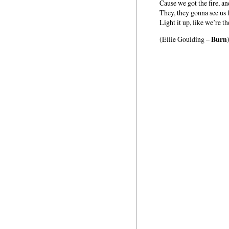
Cause we got the fire, a
They, they gonna see us 
Light it up, like we’re t
Burn
(Ellie Goulding –