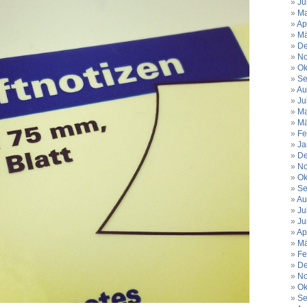
Ju
Ma
Ap
Mä
De
No
Ok
Se
Au
Ju
Ma
Mä
Fe
Ja
De
No
Ok
Se
Au
Ju
Ju
Ap
Mä
Fe
De
No
Ok
Se