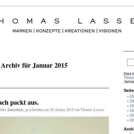
Archiv für Januar 2015
Dies i
Thoma
Janua
Seit
Üb
ch packt aus.
Üb
Üb
ebiet
Anmerken.
, geschrieben am 26. Januar 2015 von Thomas Lasser
Üb
Üb
Üb
Arch