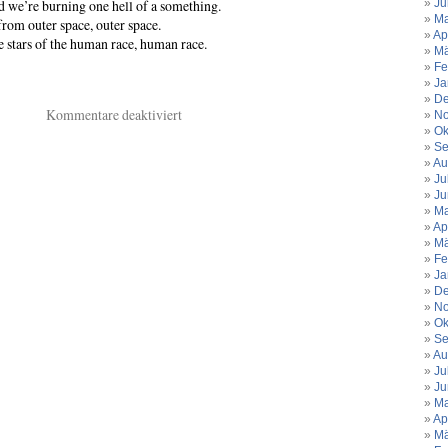
Ju
nd we’re burning one hell of a something.
Ma
from outer space, outer space.
Ap
he stars of the human race, human race.
Mä
Fe
)
Ja
De
für
Kommentare deaktiviert
No
Nur
Ok
Se
wer
Au
nach
Ju
den
Ju
Sternen
Ma
greift
Ap
Mä
…
Fe
hörst
Ja
du
De
das,
No
2015?
Ok
Se
Au
Ju
Ju
Ma
Ap
Mä