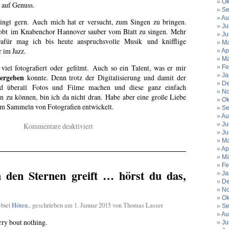
Ok
 auf Genuss.
Se
Au
ngt gern. Auch mich hat er versucht, zum Singen zu bringen.
Ju
robt im Knabenchor Hannover sauber vom Blatt zu singen. Mehr
Ju
afür mag ich bis heute anspruchsvolle Musik und knifflige
Ma
 im Jazz.
Ap
Mä
viel fotografiert oder gefilmt. Auch so ein Talent, was er mir
Fe
Ja
tergeben
konnte. Denn trotz der Digitalisierung und damit der
De
d überall Fotos und Filme machen und diese ganz einfach
No
n zu können, bin ich da nicht dran. Habe aber eine große Liebe
Ok
um Sammeln von Fotografien entwickelt.
Se
Au
Ju
für
Kommentare deaktiviert
Ju
Ein
Ma
Teil
Ap
der
Mä
Rede
Fe
 den Sternen greift … hörst du das,
zum
Ja
De
80.
No
Geburtstag
Ok
meines
ebiet
Hören.
, geschrieben am 1. Januar 2015 von Thomas Lasser
Se
Vaters.
Au
rry bout nothing.
Ju