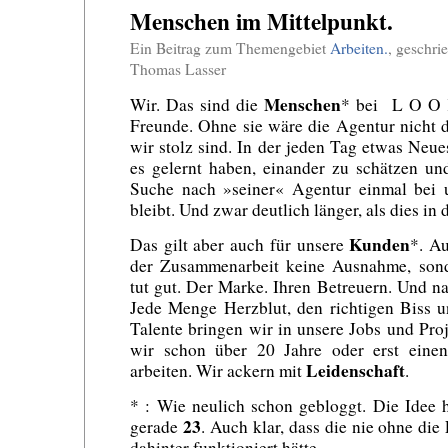
Menschen im Mittelpunkt.
Ein Beitrag zum Themengebiet
Arbeiten.
, geschr
Thomas Lasser
Menschen
Wir. Das sind die
* bei L O O K
Freunde. Ohne sie wäre die Agentur nicht di
wir stolz sind. In der jeden Tag etwas Neue
es gelernt haben, einander zu schätzen un
Suche nach »seiner« Agentur einmal bei 
bleibt. Und zwar deutlich länger, als dies in 
Kunden
Das gilt aber auch für unsere
*. Au
der Zusammenarbeit keine Ausnahme, sond
tut gut. Der Marke. Ihren Betreuern. Und na
Jede Menge Herzblut, den richtigen Biss u
Talente bringen wir in unsere Jobs und Proj
wir schon über 20 Jahre oder erst eine
Leidenschaft
arbeiten. Wir ackern mit
.
* : Wie neulich schon gebloggt. Die Idee 
23
gerade
. Auch klar, dass die nie ohne di
dahinter funktioniert hätte.