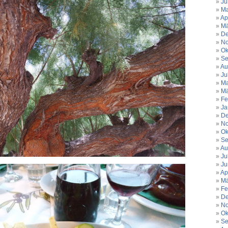
Ju
Ma
Ap
Mä
De
No
Ok
Se
Au
Ju
Ma
Mä
Fe
Ja
De
No
Ok
Se
Au
Ju
Ju
Ap
Mä
Fe
De
No
Ok
Se