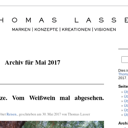
Archiv für Mai 2017
Dies i
Thoma
2017.
Seit
Üb
itze. Vom Weißwein mal abgesehen.
Üb
Üb
Üb
Üb
ebiet
Reisen.
, geschrieben am 30. Mai 2017 von Thomas Lasser
Üb
Arch