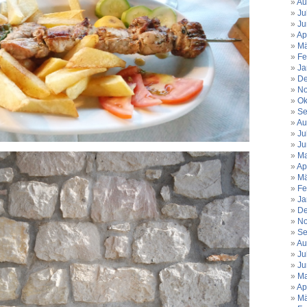
Au
Ju
Ju
Ap
Mä
Fe
Ja
De
No
Ok
Se
Au
Ju
Ju
Ma
Ap
Mä
Fe
Ja
De
No
Se
Au
Ju
Ju
Ma
Ap
Mä