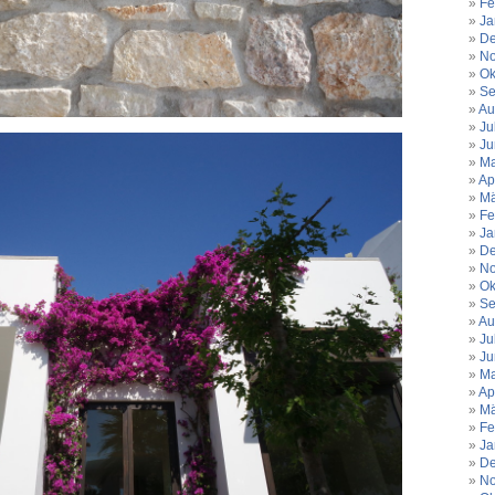
Fe
Ja
De
No
Ok
Se
Au
Ju
Ju
Ma
Ap
Mä
Fe
Ja
De
No
Ok
Se
Au
Ju
Ju
Ma
Ap
Mä
Fe
Ja
De
No