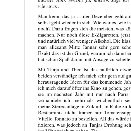
wie zuvor.
Man kennt das ja … der Dezember geht auf
selbst geht wieder in sich. Wie war es, wie i
noch? Dazu fragen sich die meisten, was kö
machen. Nur noch diese E-Zigaretten, jetz
und natürlich viel weniger Alkohol. Die klas
man allesamt Mitte Januar sehr gern scho
Exakt das ist der Grund, warum ich damit er
hat schon Spaß daran, mit Ansage zu scheite
Mit Tanja und Theo ist das natürlich etwa
beiden verständige ich mich sehr gern auf g
herausragende Ideen für das kommende Jahr
ich mich darauf öfter ins Kino zu gehen, ge
sie im nächsten Jahr mit mir nach Paris
verhandele ich mehrmals wöchentlich se
meine Stereoanlage in Zukunft in Ruhe zu la
Restaurants nicht immer nur Tomatensup
Vitello Tonnato zu bestellen. All das würde i
fixieren, was jedoch an Tanjas Drohung sche
ins Mövenpick zu gehen. Tja.