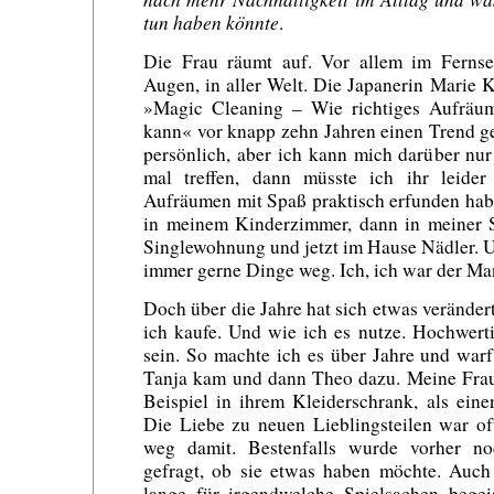
tun haben könnte
.
Die Frau räumt auf. Vor allem im Fernse
Augen, in aller Welt. Die Japanerin Marie
»Magic Cleaning – Wie richtiges Aufräu
kann« vor knapp zehn Jahren einen Trend ges
persönlich, aber ich kann mich darüber nur
mal treffen, dann müsste ich ihr leider 
Aufräumen mit Spaß praktisch erfunden habe
in meinem Kinderzimmer, dann in meiner S
Singlewohnung und jetzt im Hause Nädler. U
immer gerne Dinge weg. Ich, ich war der Ma
Doch über die Jahre hat sich etwas veränder
ich kaufe. Und wie ich es nutze. Hochwerti
sein. So machte ich es über Jahre und war
Tanja kam und dann Theo dazu. Meine Frau 
Beispiel in ihrem Kleiderschrank, als ein
Die Liebe zu neuen Lieblingsteilen war of
weg damit. Bestenfalls wurde vorher n
gefragt, ob sie etwas haben möchte. Auch
lange für irgendwelche Spielsachen begeis