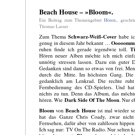
Beach House – »Bloom«.
Ein Beitrag zum Themengebiet
Hören.
, geschr
Thomas Lasser
Schwarz-Weiß-Cover
Zum Thema
habe ic
Ooooom
genug in diesem Jahr bekannt …
T
ruhen finde ich gerade irgendwie toll.
Hören neuer Alben möchte ich mich einfac
unnötig stressen lassen. Dazu ein guter 
Gedanken sind dann so etwas von frei. Ment
durch die Mitte. Im höchsten Gang. Die
gedanklich am Lenkrad. Die rechte ruh
Fernbedienung des CD-Spielers. Und hat 
nichts zu tun. Denn das Album, das möchte
Dark Side Of The Moon
hören. Wie
. Nur 
Bloom
Beach House
von
ist mal wieder so
hat das Ganze Chris Coady, zwar nich
Fernsehen, dafür aber von zahllosen hippen 
Ich sag nur: TV On The Radio. Nur selten k