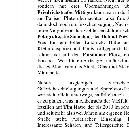
sondern mit drei Übernachtungen ü
Friedrichstraße
Mittiger
.
kann man in der 
Pariser Platz
am
übernachten, aber fürs 
dann doch noch ein bisschen zu jung. Nach d
reine Vergnügen. Ich wollte seit Jahren s
Fotografie
Helmut New
, die Sammlung der
Was für ein toller Eindruck. Hätte am
Kleintransporter mit Fotos vollgepackt. U
Potsdamer Platz
schon mal auf den
, ei
Europas. Was für eine riesige Enttäuschun
dieses Monstrum aus Stahl, Glas und Stei
Mitte hatte.
Neben ausgiebigen Storechec
Galeriebeschichtigungen und Spreebootsfah
war nicht allein unterwegs, natürlich auch
es zu planen, was in Anbetracht der Vielfalt 
Tim Raue
letztlich auf
, der bis 2010 im sc
und seit mehr als zwei Jahren am eigenen H
Straße steht. Asiatischer Einschlag. 
Interessante Schalen- und Tellergerichte.