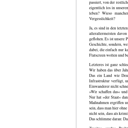
passiert, von der restli
eigentlich los in unsere
leben? Wieso mancher
Vergesslichkeit?
Ja, es sind in den letzt
allerallermeisten davon
geflohen. Es ist unsere 
Geschichte, sondern, we
dabei, die einfach nur 
Flatscreen wollen und be
Letzteres ist ganz sch
Wir haben das über Jahr
Das ein Land wie Deut
Infrastruktur verfügt,
Einwanderer nicht schnell
»Wir schaffen das« und
Nur hat »der Staat« dana
Maßnahmen ergriffen um
sein, dass man hier ohne
nicht sein, dass als krim
Das schlimme daran: Das