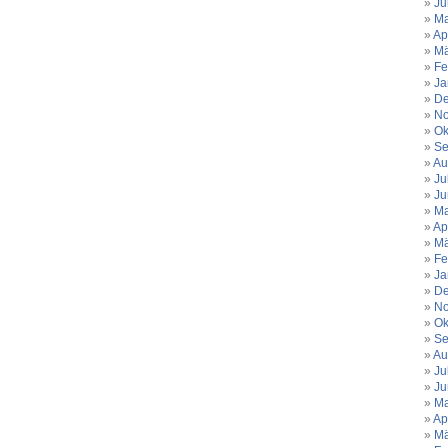
Ju
Ma
Ap
Mä
Fe
Ja
De
No
Ok
Se
Au
Ju
Ju
Ma
Ap
Mä
Fe
Ja
De
No
Ok
Se
Au
Ju
Ju
Ma
Ap
Mä