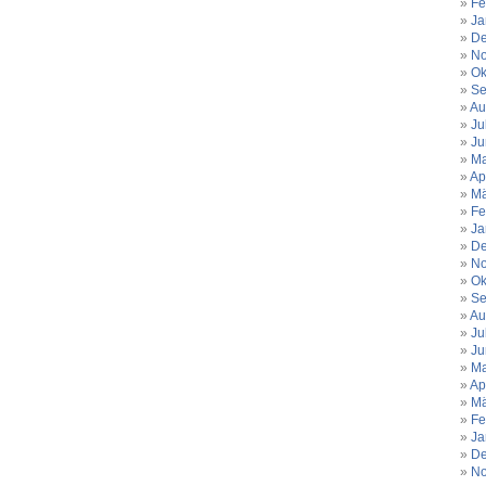
Fe
Ja
De
No
Ok
Se
Au
Ju
Ju
Ma
Ap
Mä
Fe
Ja
De
No
Ok
Se
Au
Ju
Ju
Ma
Ap
Mä
Fe
Ja
De
No