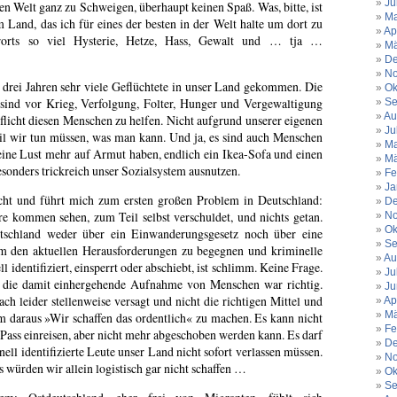
Ju
chen Welt ganz zu Schweigen, überhaupt keinen Spaß. Was, bitte, ist
Ma
m Land, das ich für eines der besten in der Welt halte um dort zu
Ap
orts so viel Hysterie, Hetze, Hass, Gewalt und … tja …
Mä
De
No
en drei Jahren sehr viele Geflüchtete in unser Land gekommen. Die
Ok
 sind vor Krieg, Verfolgung, Folter, Hunger und Vergewaltigung
Se
Au
Pflicht diesen Menschen zu helfen. Nicht aufgrund unserer eigenen
Ju
il wir tun müssen, was man kann. Und ja, es sind auch Menschen
Ma
keine Lust mehr auf Armut haben, endlich ein Ikea-Sofa und einen
Mä
sonders trickreich unser Sozialsystem ausnutzen.
Fe
Ja
lecht und führt mich zum ersten großen Problem in Deutschland:
De
e kommen sehen, zum Teil selbst verschuldet, und nichts getan.
No
Ok
schland weder über ein Einwanderungsgesetz noch über eine
Se
 um den aktuellen Herausforderungen zu begegnen und kriminelle
Au
 identifiziert, einsperrt oder abschiebt, ist schlimm. Keine Frage.
Ju
 die damit einhergehende Aufnahme von Menschen war richtig.
Ju
ch leider stellenweise versagt und nicht die richtigen Mittel und
Ap
Mä
 daraus »Wir schaffen das ordentlich« zu machen. Es kann nicht
Fe
 Pass einreisen, aber nicht mehr abgeschoben werden kann. Es darf
De
inell identifizierte Leute unser Land nicht sofort verlassen müssen.
No
 würden wir allein logistisch gar nicht schaffen …
Ok
Se