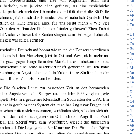
em: Ostdeutschland, eher frei von Migranten, fühlt sich
Au
rs bedroht, was ja eine eher gefühlte, als eine tatsächliche
Ju
Ju
s ist praktisch nach der Übernahme der DDR durch die BRD die
Ap
ahme«, jetzt durch das Fremde. Das ist natürlich Quatsch. Die
Mä
htlich da. »Die kriegen alles, für uns bleibt nichts!« Wie viel
Fe
989 in den Aufbau der fünf neuen Länder geflossen? Eben. Dabei
Ja
tät Vieler verbessert, die Renten steigen, zum Teil sogar höher als
De
sigkeit war selten geringer.
No
Ok
Se
rtschaft in Deutschland boomt wie selten, die Konzerne verdienen
Au
t das bei den Menschen, jetzt in Ost und West, nicht mehr an.
Ju
 allergisch gegen Eingriffe in den Markt, hat es hinbekommen, das
Ju
wirtschaft eine reine Marktwirtschaft geworden ist. Ich habe
Ma
 Hamburgern Angst haben, sich in Zukunft ihre Stadt nicht mehr
Ap
lschaftlicher Zündstoff vom Feinsten.
Mä
Fe
Ja
m: Die falschen Leute zur passenden Zeit an den brennenden
De
dt in Angst« von John Sturges aus dem Jahr 1955 zeigt auf, wie
No
 spielt 1945 in irgendeiner Kleinstadt im Südwesten der USA. Ein
Se
is dahin geschlossenes System ein, man hat Angst vor Fragen und
Au
ischen rotten sich zusammen, verbünden sich, schotten sich ab.
Ju
 soll der Tod eines Japaners im Ort nach dem Angriff auf Pearl
Ju
Ma
en. Ein Sheriff wird zum Wortführer, wiegelt die unsicheren
Ap
mden auf. Die Lage gerät außer Kontrolle. Den Film haben Björn
Mä
esehen. Das gepaart mit ein paar alten Propagandaideen aus den