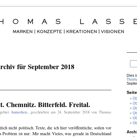
rchiv für September 2018
Dies i
Thoma
Septe
Seit
Üb
t. Chemnitz. Bitterfeld. Freital.
Üb
Üb
gebiet
Anmerken.
, geschrieben am 24. September 2018 von Thomas
Üb
Üb
Üb
ich nicht politisch. Texte, die ich hier veröffentliche, sollen vor
Arch
 Problem ist nur: Mir macht Vieles, was gerade in Deutschland