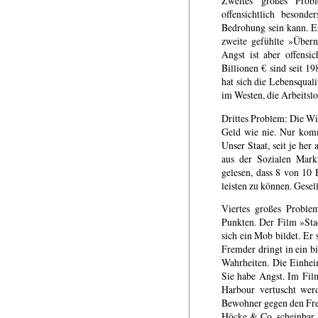
Zweites großes Probl
offensichtlich besonde
Bedrohung sein kann. E
zweite gefühlte »Übern
Angst ist aber offensic
Billionen € sind seit 1
hat sich die Lebensquali
im Westen, die Arbeitslo
Drittes Problem: Die Wi
Geld wie nie. Nur komm
Unser Staat, seit je her
aus der Sozialen Markt
gelesen, dass 8 von 10
leisten zu können. Gesel
Viertes großes Proble
Punkten. Der Film »Sta
sich ein Mob bildet. Er
Fremder dringt in ein b
Wahrheiten. Die Einheim
Sie habe Angst. Im Film
Harbour vertuscht werd
Bewohner gegen den Fre
Höcke & Co. scheinbar g