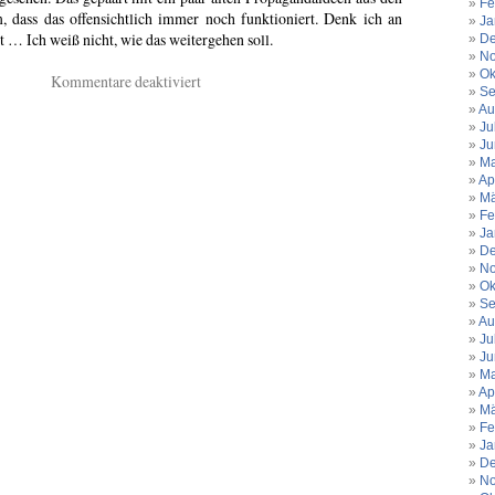
Fe
 dass das offensichtlich immer noch funktioniert. Denk ich an
Ja
 … Ich weiß nicht, wie das weitergehen soll.
De
No
Ok
für
Kommentare deaktiviert
Se
Städte
Au
in
Ju
Angst.
Ju
Chemnitz.
Ma
Ap
Bitterfeld.
Mä
Freital.
Fe
Ja
De
No
Ok
Se
Au
Ju
Ju
Ma
Ap
Mä
Fe
Ja
De
No