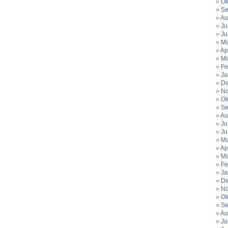
Ok
Se
Au
Ju
Ju
Ma
Ap
Mä
Fe
Ja
De
No
Ok
Se
Au
Ju
Ju
Ma
Ap
Mä
Fe
Ja
De
No
Ok
Se
Au
Ju