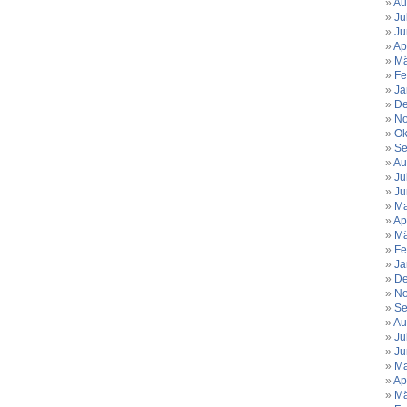
Au
…
Ju
Ju
Ap
Mä
Fe
Ja
De
No
Ok
Se
Au
Ju
Ju
Ma
Ap
Mä
Fe
Ja
De
No
Se
Au
Ju
Ju
Ma
Ap
Mä