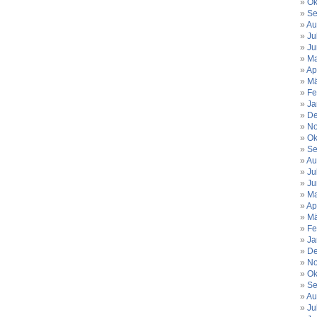
Ok
Se
Au
Ju
Ju
Ma
Ap
Mä
Fe
Ja
De
No
Ok
Se
Au
Ju
Ju
Ma
Ap
Mä
Fe
Ja
De
No
Ok
Se
Au
Ju