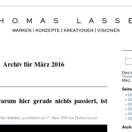
Archiv für März 2016
Dies i
Thoma
März,
Seit
Üb
rum hier gerade nichts passiert, ist
Üb
Üb
Üb
Üb
ebiet
Arbeiten.
, geschrieben am 17. März 2016 von Thomas Lasser
Üb
Arch