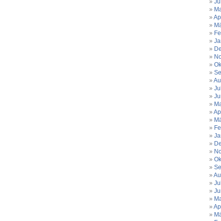
Ju
Ma
Ap
Mä
Fe
Ja
De
No
Ok
Se
Au
Ju
Ju
Ma
Ap
Mä
Fe
Ja
De
No
Ok
Se
Au
Ju
Ju
Ma
Ap
Mä