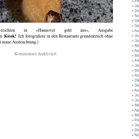
Fe
Ja
De
No
Ok
Se
 erschien in »Hannover geht aus«, Ausgabe
Au
Kiosk!
m
Ich fotografiere in den Restaurants grundsätzlich ohne
Ju
Ju
il maue Ausleuchtung.
)
Ma
Ap
für
Kommentare deaktiviert
Mä
Handwerk.
Fe
Goldener
Ja
Boden.
De
No
Ok
Se
Au
Ju
Ju
Ma
Ap
Mä
Fe
Ja
De
No