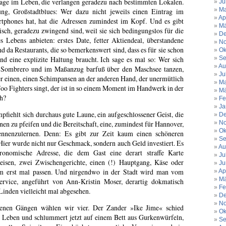
age im Leben, die verlangen geradezu nach bestimmten Lokalen.
Ju
Ma
g, Großstadtblues: Wer dazu nicht jeweils einen Eintrag im
Ap
tphones hat, hat die Adressen zumindest im Kopf. Und es gibt
Mä
isch, geradezu zwingend sind, weil sie sich bedingungslos für die
De
s Lebens anbieten: erstes Date, fetter Aktiendeal, überstandene
No
 da Restaurants, die so bemerkenswert sind, dass es für sie schon
Ok
d eine explizite Haltung braucht. Ich sage es mal so: Wer sich
Se
Au
it Sombrero und im Maßanzug barfuß über den Maschsee tanzen,
Ju
 einen, einen Schimpansen an der anderen Hand, der unermütlich
Ma
Foo Fighters singt, der ist in so einem Moment im Handwerk in der
Mä
äh?
Fe
Ja
pfiehlt sich durchaus gute Laune, ein aufgeschlossener Geist, die
De
en zu pfeifen und die Bereitschaft, eine, zumindest für Hannover,
No
Ok
ennenzulernen. Denn: Es gibt zur Zeit kaum einen schöneren
Se
ier wurde nicht nur Geschmack, sondern auch Geld investiert. Es
Au
tronomische Adresse, die dem Gast eine derart straffe Karte
Ju
peisen, zwei Zwischengerichte, einen (!) Hauptgang, Käse oder
Ju
em erst mal passen. Und nirgendwo in der Stadt wird man vom
Ap
Mä
ervice, angeführt von Ann-Kristin Moser, derartig dokmatisch
Fe
Linden vielleicht mal abgesehen.
De
No
enen Gängen wählen wir vier. Der Zander »Ike Jime« schied
Ok
m Leben und schlummert jetzt auf einem Bett aus Gurkenwürfeln,
Se