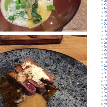
Ju
Ma
Ap
Mä
Fe
Ja
De
No
Ok
Se
Au
Ju
Ju
Ma
Ap
Mä
Fe
Ja
De
No
Ok
Se
Au
Ju
Ju
Ma
Ap
Mä