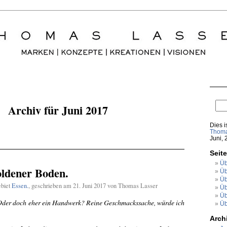
Archiv für Juni 2017
Dies i
Thoma
Juni, 
Seit
Üb
ldener Boden.
Üb
Üb
ebiet
Essen.
, geschrieben am 21. Juni 2017 von Thomas Lasser
Üb
Üb
 Oder doch eher ein Handwerk? Reine Geschmackssache, würde ich
Üb
Arch