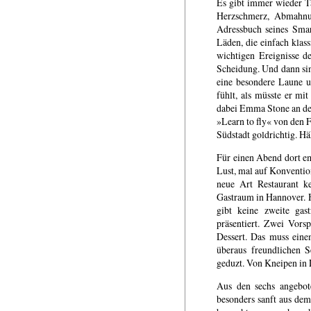
Es gibt immer wieder T
Herzschmerz, Abmahnun
Adressbuch seines Smar
Läden, die einfach klass
wichtigen Ereignisse de
Scheidung. Und dann sind
eine besondere Laune un
fühlt, als müsste er m
dabei Emma Stone an der
»Learn to fly« von den 
Südstadt goldrichtig. H
Für einen Abend dort em
Lust, mal auf Konvention
neue Art Restaurant k
Gastraum in Hannover. H
gibt keine zweite gas
präsentiert. Zwei Vors
Dessert. Das muss ein
überaus freundlichen S
geduzt. Von Kneipen in 
Aus den sechs angebot
besonders sanft aus de