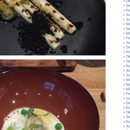
Ok
Se
Au
Ju
Ju
Ma
Ap
Mä
Fe
Ja
De
No
Ok
Se
Au
Ju
Ju
Ma
Ap
Mä
Fe
Ja
De
No
Ok
Se
Au
Ju