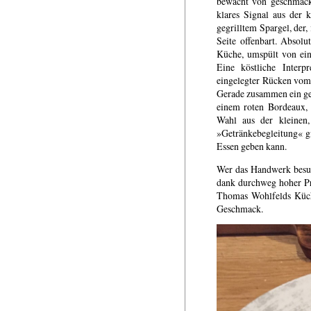
bewacht von geschmackv
klares Signal aus der 
gegrilltem Spargel, der,
Seite offenbart. Absolu
Küche, umspült von ein
Eine köstliche Interp
eingelegter Rücken vom 
Gerade zusammen ein ge
einem roten Bordeaux, 
Wahl aus der kleinen,
»Getränkebegleitung« g
Essen geben kann.
Wer das Handwerk besuch
dank durchweg hoher Prof
Thomas Wohlfelds Küch
Geschmack.