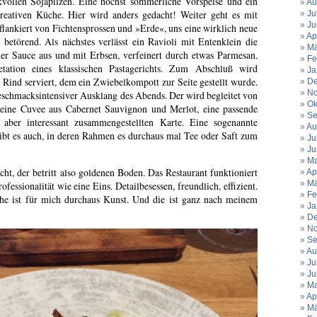
ollen Sojapilzen. Eine höchst sommerliche Vorspeise und ein
Au
kreativen Küche. Hier wird anders gedacht! Weiter geht es mit
Ju
Ju
 flankiert von Fichtensprossen und »Erde«, uns eine wirklich neue
Ap
t betörend. Als nächstes verlässt ein Ravioli mit Entenklein die
Mä
er Sauce aus und mit Erbsen, verfeinert durch etwas Parmesan.
Fe
retation eines klassischen Pastagerichts. Zum Abschluß wird
Ja
Rind serviert, dem ein Zwiebelkompott zur Seite gestellt wurde.
De
No
schmacksintensiver Ausklang des Abends. Der wird begleitet von
Ok
eine Cuvee aus Cabernet Sauvignon und Merlot, eine passende
Se
 aber interessant zusammengestellten Karte. Eine sogenannte
Au
ibt es auch, in deren Rahmen es durchaus mal Tee oder Saft zum
Ju
Ju
Ma
t, der betritt also goldenen Boden. Das Restaurant funktioniert
Ap
Mä
essionalität wie eine Eins. Detailbesessen, freundlich, effizient.
Fe
e ist für mich durchaus Kunst. Und die ist ganz nach meinem
Ja
De
No
Se
Au
Ju
Ju
Ma
Ap
Mä