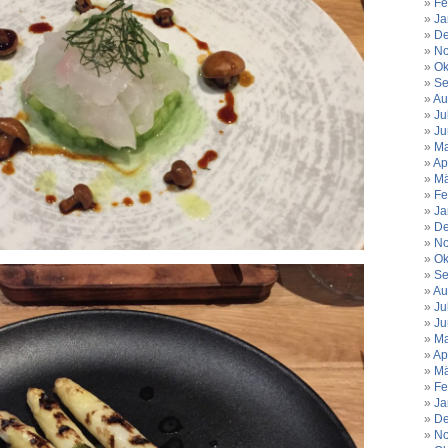
Fe
Ja
De
No
Ok
Se
Au
Ju
Ju
Ma
Ap
Mä
Fe
Ja
De
No
Ok
Se
Au
Ju
Ju
Ma
Ap
Mä
Fe
Ja
De
No