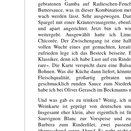
gebratenen Gamba auf Radieschen-Fenc
Buttersauce, was in dieser Kombination m
wach werden lässt. Sehr ausgewogen. Dan
Spargel mit einer Kräutervinaigrette, ebenf
und apart angerichtet. Jetzt bin ich wi
weitergeht. Ausgewählt hatte ich Limon
Chicorée. Der Zwischengang ist eine halb
vollen Wucht eines gut gemachten, kreati
zufrieden lege ich das Besteck beiseite.
Klassiker, denn ich habe Lust auf ein Rind
rare«. Die Karte verspicht dazu eine Bal
Bohnen. Was die Küche dann liefert, könnte 
Fleischqualität, großartig gebraten 
geschmacklich runden Sauce zum Niederk
habe ich bei Oliver Gerasch im Beckmanns 
Und was gab es zu trinken? Wenig, ich m
Weinkarte ist geprägt von deutschen und
Insgesamt eher klein, aber eigentlich ist f
Sauvignon Blanc zur Vorspeise und zu
Barbera zum Rinderfilet, zwei passen
überraschend guten Abend. Es weht nicht n