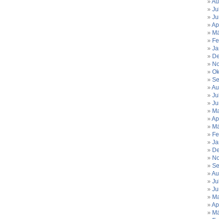
Heiliger
Au
Ju
Abend.
Ju
Viele
Ap
Wünsche.
Mä
Fe
Ja
De
No
Ok
Se
Au
Ju
Ju
Ma
Ap
Mä
Fe
Ja
De
No
Se
Au
Ju
Ju
Ma
Ap
Mä