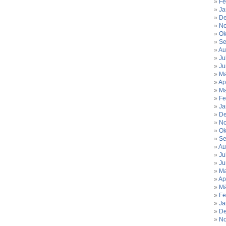
Fe
Ja
De
No
Ok
Se
Au
Ju
Ju
Ma
Ap
Mä
Fe
Ja
De
No
Ok
Se
Au
Ju
Ju
Ma
Ap
Mä
Fe
Ja
De
No