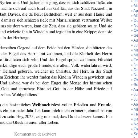
Ju
 Syrien war. Und jedermann ging, dass er sich schätzen ließe, ein
Ma
 machte sich auf auch Josef aus Galiläa, aus der Stadt Nazareth, in
Ap
tadt Davids, die da heißt Bethlehem, weil er aus dem Hause und
Mä
 damit er sich schätzen ließe mit Maria, seinem vertrauten Weibe;
De
ls sie dort waren, kam die Zeit, dass sie gebären sollte. Und sie
No
Ok
und wickelte ihn in Windeln und legte ihn in eine Krippe; denn sie
Se
m in der Herberge.
Au
Ju
derselben Gegend auf dem Felde bei den Hürden, die hüteten des
Ma
 der Engel des Herrn trat zu ihnen, und die Klarheit des Herrn
Mä
ie fürchteten sich sehr. Und der Engel sprach zu ihnen: Fürchtet
Fe
verkündige euch große Freude, die allem Volk widerfahren wird;
Ja
De
 Heiland geboren, welcher ist Christus, der Herr, in der Stadt
No
m Zeichen: ihr werdet finden das Kind in Windeln gewickelt und
Ok
. Und alsbald war da bei dem Engel die Menge der himmlischen
Se
n Gott und sprachen: Ehre sei Gott in der Höhe und Friede auf
Au
seines Wohlgefallens.“
Ju
Ju
Weihnachtsfest
Frieden
Freude
 ein besinnliches
voller
und
.
Ap
Mä
ls ein normales Jahr. Ich kann mich nicht erinnern, einmal so von
Fe
 zu sein. Hey, 2023, zeig mir mal, dass Du das besser kannst. Für
De
und das Glück in unser aller Leben.
No
Ok
für
Kommentare deaktiviert
Se