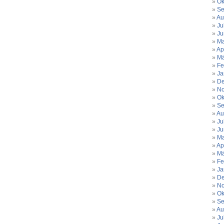
Ok
Se
Au
Ju
Ju
Ma
Ap
Mä
Fe
Ja
De
No
Ok
Se
Au
Ju
Ju
Ma
Ap
Mä
Fe
Ja
De
No
Ok
Se
Au
Ju