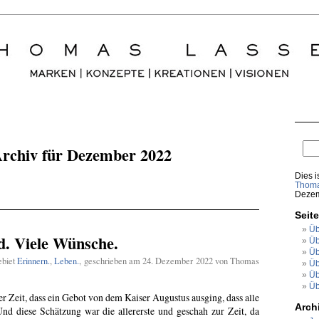
rchiv für Dezember 2022
Dies i
Thoma
Dezem
Seit
Üb
d. Viele Wünsche.
Üb
Üb
ebiet
Erinnern.
,
Leben.
, geschrieben am 24. Dezember 2022 von Thomas
Üb
Üb
Üb
er Zeit, dass ein Gebot von dem Kaiser Augustus ausging, dass alle
Arch
nd diese Schätzung war die allererste und geschah zur Zeit, da