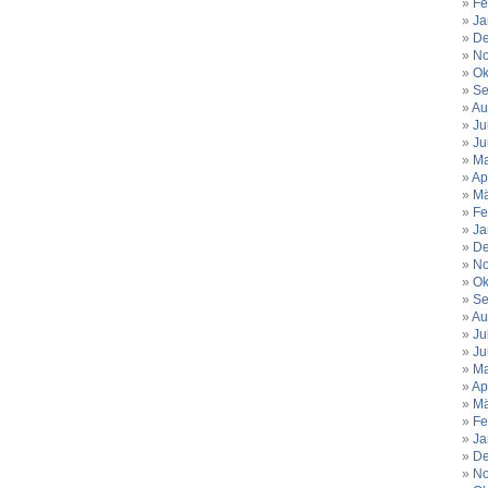
Fe
Ja
De
No
Ok
Se
Au
Ju
Ju
Ma
Ap
Mä
Fe
Ja
De
No
Ok
Se
Au
Ju
Ju
Ma
Ap
Mä
Fe
Ja
De
No