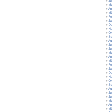
Ju
Ma
Ap
Mä
Fe
Ja
De
No
Ok
Se
Au
Ju
Ju
Ma
Ap
Mä
Fe
Ja
De
No
Ok
Se
Au
Ju
Ju
Ma
Ap
Mä