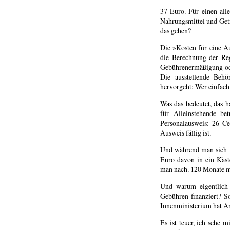
37 Euro. Für einen all
Nahrungsmittel und Getr
das gehen?
Die »Kosten für eine Au
die Berechnung der Reg
Gebührenermäßigung ode
Die ausstellende Behö
hervorgeht: Wer einfach 
Was das bedeutet, das h
für Alleinstehende be
Personalausweis: 26 Ce
Ausweis fällig ist.
Und während man sich vo
Euro davon in ein Kästc
man nach. 120 Monate mal
Und warum eigentlich w
Gebühren finanziert? So
Innenministerium hat Ant
Es ist teuer, ich sehe 