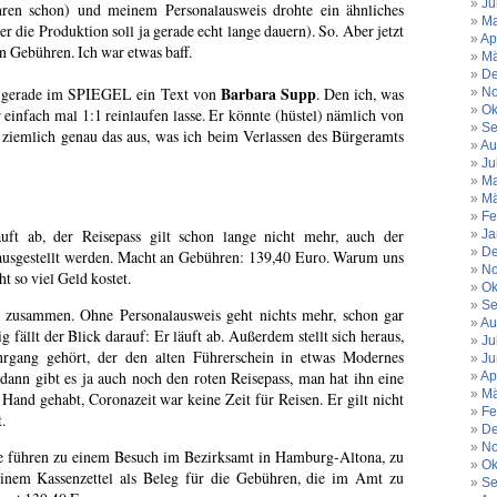
Ju
hren schon) und meinem Personalausweis drohte ein ähnliches
Ma
er die Produktion soll ja gerade echt lange dauern). So. Aber jetzt
Ap
n Gebühren. Ich war etwas baff.
Mä
De
Barbara Supp
n gerade im SPIEGEL ein Text von
. Den ich, was
No
Ok
r einfach mal 1:1 reinlaufen lasse. Er könnte (hüstel) nämlich von
Se
 ziemlich genau das aus, was ich beim Verlassen des Bürgeramts
Au
Ju
Ma
Mä
Fe
uft ab, der Reisepass gilt schon lange nicht mehr, auch der
Ja
De
ausgestellt werden. Macht an Gebühren: 139,40 Euro. Warum uns
No
ht so viel Geld kostet.
Ok
Se
zusammen. Ohne Personalausweis geht nichts mehr, schon gar
Au
ig fällt der Blick darauf: Er läuft ab. Außerdem stellt sich heraus,
Ju
rgang gehört, der den alten Führerschein in etwas Modernes
Ju
ann gibt es ja auch noch den roten Reisepass, man hat ihn eine
Ap
Mä
 Hand gehabt, Coronazeit war keine Zeit für Reisen. Er gilt nicht
Fe
.
De
No
sie führen zu einem Besuch im Bezirksamt in Hamburg-Altona, zu
Ok
einem Kassenzettel als Beleg für die Gebühren, die im Amt zu
Se