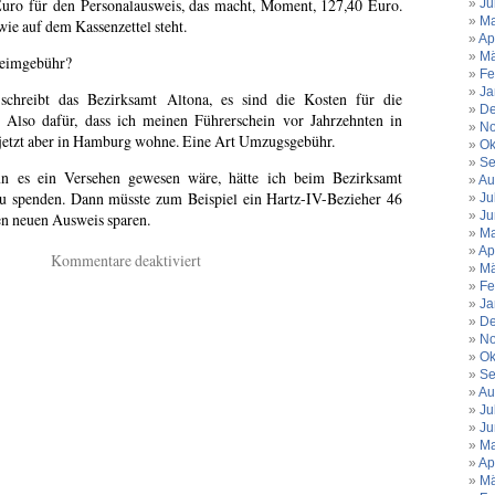
Euro für den Personalausweis, das macht, Moment, 127,40 Euro.
Ju
Ma
ie auf dem Kassenzettel steht.
Ap
Mä
heimgebühr?
Fe
Ja
 schreibt das Bezirksamt Altona, es sind die Kosten für die
De
«. Also dafür, dass ich meinen Führerschein vor Jahrzehnten in
No
 jetzt aber in Hamburg wohne. Eine Art Umzugsgebühr.
Ok
Se
nn es ein Versehen gewesen wäre, hätte ich beim Bezirksamt
Au
zu spenden. Dann müsste zum Beispiel ein Hartz-IV-Bezieher 46
Ju
Ju
n neuen Ausweis sparen.
Ma
Ap
für
Kommentare deaktiviert
Mä
Der
Fe
Text
Ja
könnte
De
No
wirklich
Ok
von
Se
mir
Au
sein
Ju
…
Ju
Ma
Ap
Mä