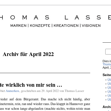
Archiv für April 2022
Dies i
Thoma
April,
Seit
Üb
te wirklich von mir sein …
Üb
Üb
ebiet
Anmerken.
, geschrieben am 29. April 2022 von Thomas Lasser
Üb
Üb
ieder auf dem Bürgeramt. Das mache ich nicht häufig, aber
Üb
inetermin, rein, ran und wieder raus. Das klappt in Hannover ganz
Arch
ass war schon lange abgelaufen (machte nichts, wohin reiste man