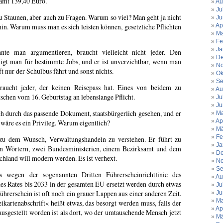
samt 139,40 Euro.
Au
Ju
zu Staunen, aber auch zu Fragen. Warum so viel? Man geht ja nicht
Ju
in. Warum muss man es sich leisten können, gesetzliche Pflichten
Ap
Mä
Fe
Ja
nte man argumentieren, braucht vielleicht nicht jeder. Den
De
igt man für bestimmte Jobs, und er ist unverzichtbar, wenn man
No
t nur der Schulbus fährt und sonst nichts.
Ok
Se
raucht jeder, der keinen Reisepass hat. Eines von beidem zu
Au
utschen vom 16. Geburtstag an lebenslange Pflicht.
Ju
Ju
 durch das passende Dokument, staatsbürgerlich gesehen, und er
Ma
Ap
 wäre es ein Privileg. Warum eigentlich?
Mä
Fe
 zu dem Wunsch, Verwaltungshandeln zu verstehen. Er führt zu
Ja
n Wörtern, zwei Bundesministerien, einem Bezirksamt und dem
De
hland will modern werden. Es ist verhext.
No
Se
 wegen der sogenannten Dritten Führerscheinrichtlinie des
Au
s Rates bis 2033 in der gesamten EU ersetzt werden durch etwas
Ju
hrerschein ist oft noch ein grauer Lappen aus einer anderen Zeit.
Ju
Ma
ikartenabschrift« heißt etwas, das besorgt werden muss, falls der
Ap
usgestellt worden ist als dort, wo der umtauschende Mensch jetzt
Mä