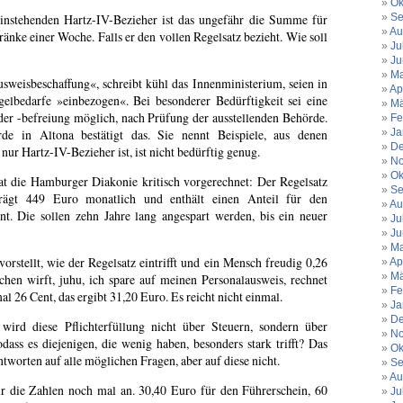
Ok
Se
einstehenden Hartz-IV-Bezieher ist das ungefähr die Summe für
Au
änke einer Woche. Falls er den vollen Regelsatz bezieht. Wie soll
Ju
Ju
Ma
sweisbeschaffung«, schreibt kühl das Innenministerium, seien in
Ap
elbedarfe »einbezogen«. Bei besonderer Bedürftigkeit sei eine
Mä
r -befreiung möglich, nach Prüfung der ausstellenden Behörde.
Fe
Ja
rde in Altona bestätigt das. Sie nennt Beispiele, aus denen
De
nur Hartz-IV-Bezieher ist, ist nicht bedürftig genug.
No
Ok
at die Hamburger Diakonie kritisch vorgerechnet: Der Regelsatz
Se
trägt 449 Euro monatlich und enthält einen Anteil für den
Au
nt. Die sollen zehn Jahre lang angespart werden, bis ein neuer
Ju
Ju
Ma
rstellt, wie der Regelsatz eintrifft und ein Mensch freudig 0,26
Ap
Mä
hen wirft, juhu, ich spare auf meinen Personalausweis, rechnet
Fe
 26 Cent, das ergibt 31,20 Euro. Es reicht nicht einmal.
Ja
De
ird diese Pflichterfüllung nicht über Steuern, sondern über
No
dass es diejenigen, die wenig haben, besonders stark trifft? Das
Ok
worten auf alle möglichen Fragen, aber auf diese nicht.
Se
Au
mir die Zahlen noch mal an. 30,40 Euro für den Führerschein, 60
Ju