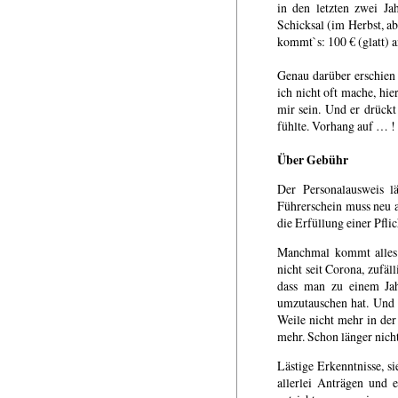
in den letzten zwei Ja
Schicksal (im Herbst, ab
kommt`s: 100 € (glatt) a
Genau darüber erschie
ich nicht oft mache, hie
mir sein. Und er drückt
fühlte. Vorhang auf … !
Über Gebühr
Der Personalausweis lä
Führerschein muss neu 
die Erfüllung einer Pflic
Manchmal kommt alles 
nicht seit Corona, zufäll
dass man zu einem Jah
umzutauschen hat. Und d
Weile nicht mehr in der
mehr. Schon länger nicht
Lästige Erkenntnisse, 
allerlei Anträgen und 