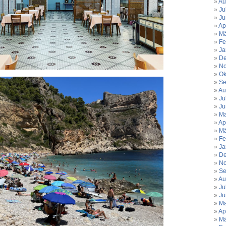
Au
Ju
Ju
Ap
Mä
Fe
Ja
De
No
Ok
Se
Au
Ju
Ju
Ma
Ap
Mä
Fe
Ja
De
No
Se
Au
Ju
Ju
Ma
Ap
Mä