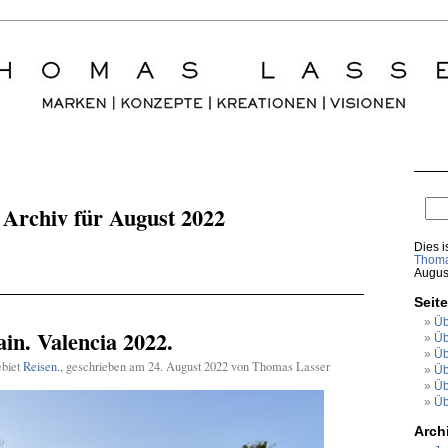
Archiv für August 2022
Dies i
Thoma
Augus
Seit
Üb
ain. Valencia 2022.
Üb
Üb
ebiet
Reisen.
, geschrieben am 24. August 2022 von Thomas Lasser
Üb
Üb
Üb
Arch