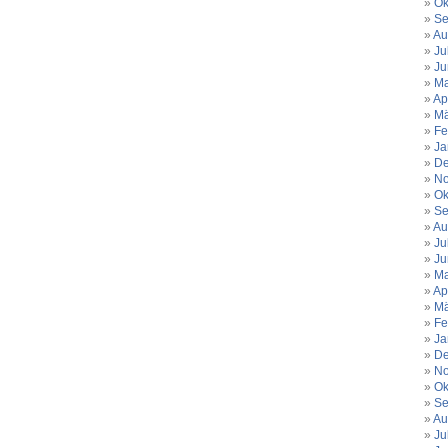
Ok
Se
Au
Ju
Ju
Ma
Ap
Mä
Fe
Ja
De
No
Ok
Se
Au
Ju
Ju
Ma
Ap
Mä
Fe
Ja
De
No
Ok
Se
Au
Ju