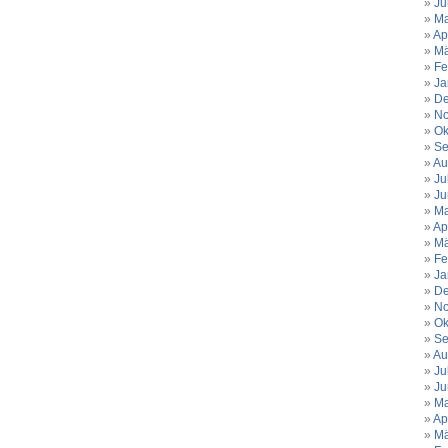
Ju
Ma
Ap
Mä
Fe
Ja
De
No
Ok
Se
Au
Ju
Ju
Ma
Ap
Mä
Fe
Ja
De
No
Ok
Se
Au
Ju
Ju
Ma
Ap
Mä