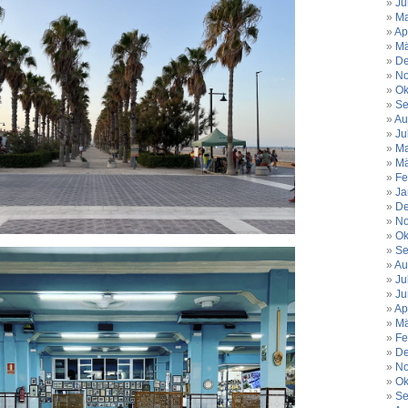
Ju
Ma
Ap
Mä
De
No
Ok
Se
Au
Ju
Ma
Mä
Fe
Ja
De
No
Ok
Se
Au
Ju
Ju
Ap
Mä
Fe
De
No
Ok
Se