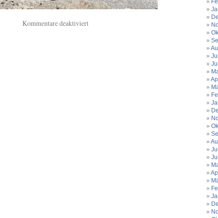
Fe
Ja
De
für
Kommentare deaktiviert
No
Pictures
Ok
of
Se
Au
Spain.
Ju
Valencia
Ju
2022.
Ma
Ap
Mä
Fe
Ja
De
No
Ok
Se
Au
Ju
Ju
Ma
Ap
Mä
Fe
Ja
De
No