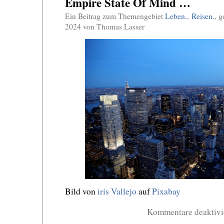
Empire State Of Mind …
Ein Beitrag zum Themengebiet
Leben.
,
Reisen.
, 
2024 von Thomas Lasser
Bild von
iris Vallejo
auf
Pixabay
Kommentare deaktivi