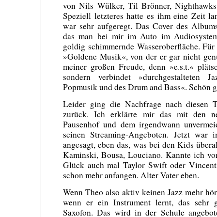
von Nils Wülker, Til Brönner, Nighthawks
Speziell letzteres hatte es ihm eine Zeit l
war sehr aufgeregt. Das Cover des Album
das man bei mir im Auto im Audiosystem
goldig schimmernde Wasseroberfläche. Für
»Goldene Musik«, von der er gar nicht ge
meiner großen Freude, denn »e.s.t.« pläts
sondern verbindet »durchgestalteten 
Popmusik und des Drum and Bass«. Schön ge
Leider ging die Nachfrage nach diesen T
zurück. Ich erklärte mir das mit den
Pausenhof und dem irgendwann unvermeid
seinen Streaming-Angeboten. Jetzt war 
angesagt, eben das, was bei den Kids übera
Kaminski, Bousa, Louciano. Kannte ich vor
Glück auch mal Taylor Swift oder Vincent
schon mehr anfangen. Alter Vater eben.
Wenn Theo also aktiv keinen Jazz mehr hört
wenn er ein Instrument lernt, das sehr 
Saxofon. Das wird in der Schule angebot